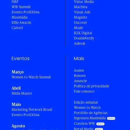
NRF
Vistar Media
WW Summit
Machina
Evento ProXXIma
Viasat Ads
Maximídia
Magnite
Effie Awards
Uncover
Caboré
Mude
RZK Digital
DoubleVerify
Adlook
Eventos
Mais
Assine
Março
Renove
Women to Watch Summit
Anuncie
Política de privacidade
Abril
Fale conosco
Mídia Master
Edição semanal
Maio
Women to Watch
Marketing Network Brasil
Portfólio de Agências
Evento ProXXIma
Ingressos Maximídia
Convites WW
Agosto
Retail Media