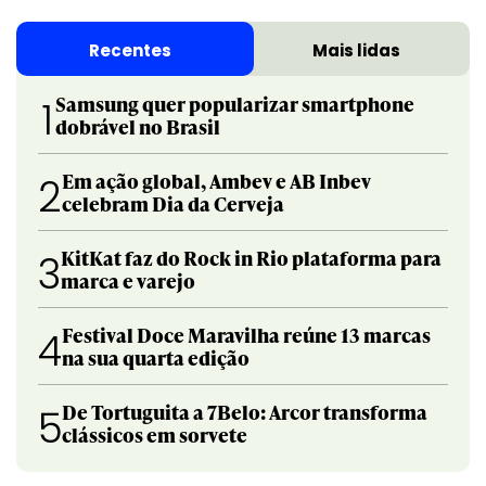
Recentes
Mais lidas
Samsung quer popularizar smartphone
1
dobrável no Brasil
Em ação global, Ambev e AB Inbev
2
celebram Dia da Cerveja
KitKat faz do Rock in Rio plataforma para
3
marca e varejo
Festival Doce Maravilha reúne 13 marcas
4
na sua quarta edição
De Tortuguita a 7Belo: Arcor transforma
5
clássicos em sorvete