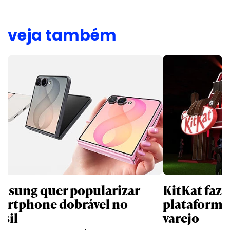
veja também
msung quer popularizar
KitKat faz 
artphone dobrável no
plataforma
asil
varejo