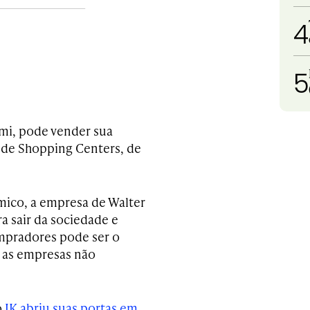
4
5
mi, pode vender sua
 de Shopping Centers, de
mico, a empresa de Walter
a sair da sociedade e
ompradores pode ser o
 as empresas não
o
JK abriu suas portas em