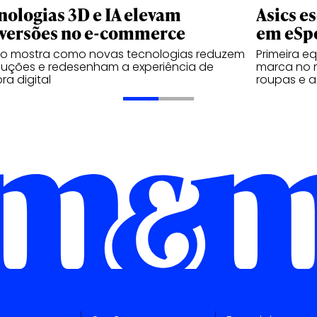
nologias 3D e IA elevam
Asics e
versões no e-commerce
em eSp
do mostra como novas tecnologias reduzem
Primeira e
luções e redesenham a experiência de
marca no 
a digital
roupas e a