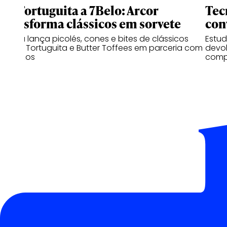
De Tortuguita a 7Belo: Arcor
Tec
transforma clássicos em sorvete
con
Marca lança picolés, cones e bites de clássicos
Estu
como Tortuguita e Butter Toffees em parceria com
devo
a Los Los
compr