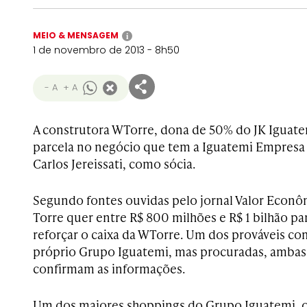
MEIO & MENSAGEM
i
1 de novembro de 2013 - 8h50
- A
+ A
A construtora WTorre, dona de 50% do JK Iguate
parcela no negócio que tem a Iguatemi Empresa
Carlos Jereissati, como sócia.
Segundo fontes ouvidas pelo jornal Valor Econô
Torre quer entre R$ 800 milhões e R$ 1 bilhão par
reforçar o caixa da WTorre. Um dos prováveis c
próprio Grupo Iguatemi, mas procuradas, ambas
confirmam as informações.
Um dos maiores shoppings do Grupo Iguatemi, 