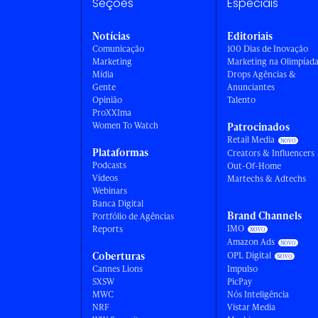
Seções
Especiais
Notícias
Editoriais
Comunicação
100 Dias de Inovação
Marketing
Marketing na Olimpíad
Mídia
Drops Agências &
Gente
Anunciantes
Opinião
Talento
ProXXIma
Women To Watch
Patrocinados
Retail Media
Plataformas
Creators & Influencers
Podcasts
Out-Of-Home
Vídeos
Martechs & Adtechs
Webinars
Banca Digital
Brand Channels
Portfólio de Agências
IMO
Reports
Amazon Ads
Coberturas
OPL Digital
Cannes Lions
Impulso
SXSW
PicPay
MWC
Nós Inteligência
NRF
Vistar Media