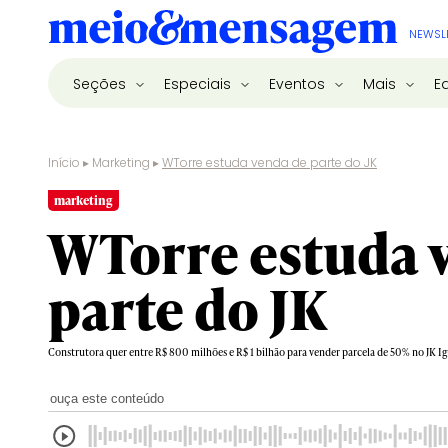
NEWSL
Seções
Especiais
Eventos
Mais
E
Início
▸
Marketing
▸
WTorre estuda venda de parte do JK
marketing
WTorre estuda 
parte do JK
Construtora quer entre R$ 800 milhões e R$ 1 bilhão para vender parcela de 50% no JK I
ouça este conteúdo