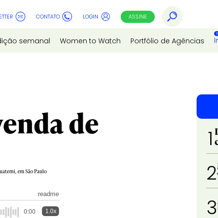
ETTER
CONTATO
LOGIN
ASSINE
I
dição semanal
Women to Watch
Portfólio de Agências
venda de
1
2
guatemi, em São Paulo
readme
3
1.0x
0:00