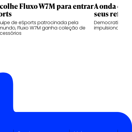
scolhe Fluxo W7M para entrar
A onda dos 
orts
seus reflex
quipe de eSports patrocinada pela
Democratização
mundo, Fluxo W7M ganha coleção de
impulsionam cat
cessórios