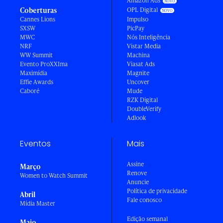
Amazon Ads
Coberturas
OPL Digital
Cannes Lions
Impulso
SXSW
PicPay
MWC
Nós Inteligência
NRF
Vistar Media
WW Summit
Machina
Evento ProXXIma
Viasat Ads
Maximídia
Magnite
Effie Awards
Uncover
Caboré
Mude
RZK Digital
DoubleVerify
Adlook
Eventos
Mais
Assine
Março
Renove
Women to Watch Summit
Anuncie
Política de privacidade
Abril
Fale conosco
Mídia Master
Edição semanal
Maio