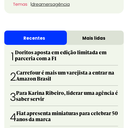
Temas
dreamers
agência
Recentes
Mais lidas
Doritos aposta em edição limitada em
1
parceria com a F1
Carrefour é mais um varejista a entrar na
2
Amazon Brasil
Para Karina Ribeiro, liderar uma agência é
3
saber servir
Fiat apresenta miniaturas para celebrar 50
4
anos da marca