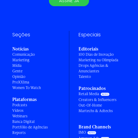
ASSINE JÁ
Seções
Especiais
Notícias
Editoriais
Comunicação
100 Dias de Inovação
Marketing
Marketing na Olimpíada
Mídia
Drops Agências &
Gente
Anunciantes
Opinião
Talento
ProXXIma
Women To Watch
Patrocinados
Retail Media
Plataformas
Creators & Influencers
Podcasts
Out-Of-Home
Vídeos
Martechs & Adtechs
Webinars
Banca Digital
Brand Channels
Portfólio de Agências
IMO
Reports