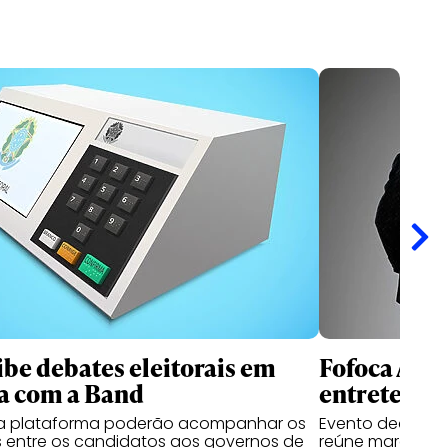
ibe debates eleitorais em
Fofoca Awa
a com a Band
entretenim
da plataforma poderão acompanhar os
Evento dedicado
 entre os candidatos aos governos de
reúne marcas, cr