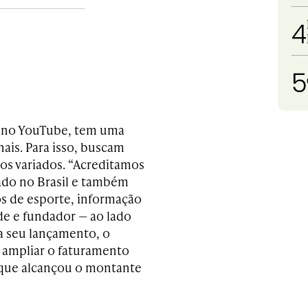
4
5
s no YouTube, tem uma
nais. Para isso, buscam
os variados. “Acreditamos
ado no Brasil e também
s de esporte, informação
ede e fundador — ao lado
a seu lançamento, o
 ampliar o faturamento
 que alcançou o montante