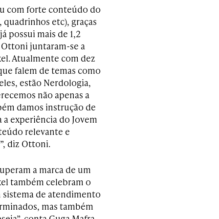
u com forte conteúdo do
, quadrinhos etc), graças
já possui mais de 1,2
 Ottoni juntaram-se a
xel. Atualmente com dez
s que falem de temas como
eles, estão Nerdologia,
erecemos não apenas a
bém damos instrução de
 a experiência do Jovem
teúdo relevante e
, diz Ottoni.
 superam a marca de um
ixel também celebram o
m sistema de atendimento
terminados, mas também
seja”, conta Guga Mafra.