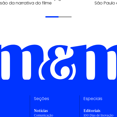
são da narrativa do filme
São Paulo 
Seções
Especiais
Notícias
Editoriais
Comunicação
100 Dias de Inovação