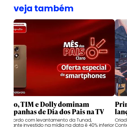
veja também
Claro, TIM e Dolly dominam
Pri
campanhas de Dia dos Pais na TV
lan
De acordo com levantamento da Tunad,
Cria
montante investido na mídia na data é 40% inferior
Conte