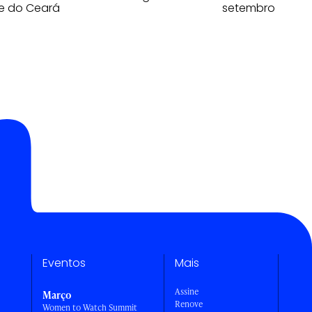
e do Ceará
setembro
Eventos
Mais
Assine
Março
Renove
Women to Watch Summit