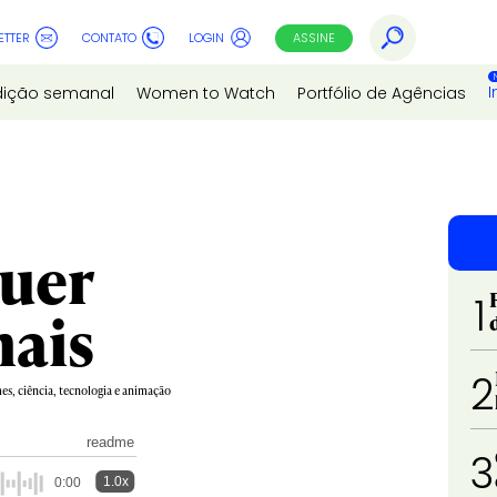
ETTER
CONTATO
LOGIN
ASSINE
I
dição semanal
Women to Watch
Portfólio de Agências
quer
1
nais
2
s, ciência, tecnologia e animação
readme
3
1.0x
0:00