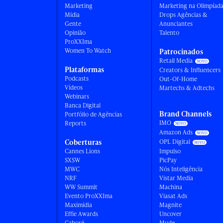
Marketing
Marketing na Olimpíad
Mídia
Drops Agências &
Gente
Anunciantes
Opinião
Talento
ProXXIma
Women To Watch
Patrocinados
Retail Media
Plataformas
Creators & Influencers
Podcasts
Out-Of-Home
Vídeos
Martechs & Adtechs
Webinars
Banca Digital
Brand Channels
Portfólio de Agências
IMO
Reports
Amazon Ads
Coberturas
OPL Digital
Cannes Lions
Impulso
SXSW
PicPay
MWC
Nós Inteligência
NRF
Vistar Media
WW Summit
Machina
Evento ProXXIma
Viasat Ads
Maximídia
Magnite
Effie Awards
Uncover
Caboré
Mude