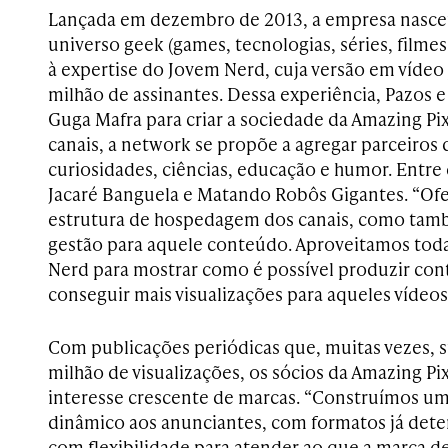
Lançada em dezembro de 2013, a empresa nasce
universo geek­ (games, tecnologias, séries, filmes
à expertise do Jovem Nerd, cuja versão em vídeo 
milhão de assinantes. Dessa experiência, Pazos e
Guga Mafra para criar a sociedade da Amazing Pi
canais, a network se propõe a agregar parceiro
curiosidades, ciências, educação e humor. Entre 
Jacaré Banguela e Matando Robôs Gigantes. “Of
estrutura de hospedagem dos canais, como tam
gestão para aquele conteúdo. Aproveitamos toda
Nerd para mostrar como é possível produzir con
conseguir mais visualizações para aqueles vídeos”
Com publicações periódicas que, muitas vezes,
milhão de visualizações, os sócios da Amazing P
interesse crescente de marcas. “Construímos u
dinâmico aos anunciantes, com formatos já de
com flexibilidade para atender ao que a marca de