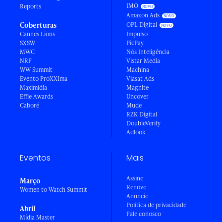
IMO
Reports
Amazon Ads
Coberturas
OPL Digital
Cannes Lions
Impulso
SXSW
PicPay
MWC
Nós Inteligência
NRF
Vistar Media
WW Summit
Machina
Evento ProXXIma
Viasat Ads
Maximídia
Magnite
Effie Awards
Uncover
Caboré
Mude
RZK Digital
DoubleVerify
Adlook
Eventos
Mais
Assine
Março
Renove
Women to Watch Summit
Anuncie
Política de privacidade
Abril
Fale conosco
Mídia Master