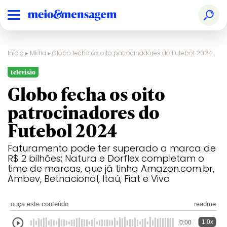
Início
▸
Mídia
▸
Globo fecha os oito patrocinadores do Futebol 2024
televisão
Globo fecha os oito
patrocinadores do
Futebol 2024
Faturamento pode ter superado a marca de
R$ 2 bilhões; Natura e Dorflex completam o
time de marcas, que já tinha Amazon.com.br,
Ambev, Betnacional, Itaú, Fiat e Vivo
ouça este conteúdo
readme
1.0x
0:00