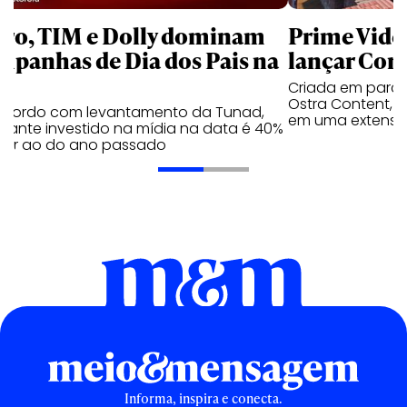
aro, TIM e Dolly dominam
Prime Video
mpanhas de Dia dos Pais na
lançar Corr
Criada em parc
Ostra Content, i
acordo com levantamento da Tunad,
em uma extensão
tante investido na mídia na data é 40%
erior ao do ano passado
Informa, inspira e conecta.