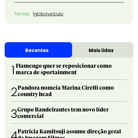
Temas
globo
veículo
Recentes
Mais lidas
Flamengo quer se reposicionar como
1
marca de sportainment
Pandora nomeia Marina Cirelli como
2
country head
Grupo Bandeirantes tem novo líder
3
comercial
Patricia Kamitsuji assume direção geral
4
da Imagem Filmes