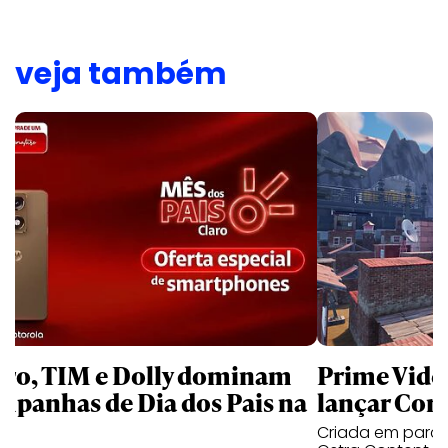
veja também
aro, TIM e Dolly dominam
Prime Video
mpanhas de Dia dos Pais na
lançar Corr
Criada em parc