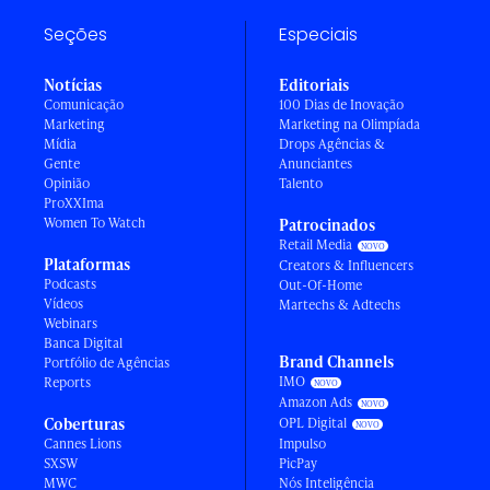
Seções
Especiais
Notícias
Editoriais
Comunicação
100 Dias de Inovação
Marketing
Marketing na Olimpíada
Mídia
Drops Agências &
Gente
Anunciantes
Opinião
Talento
ProXXIma
Women To Watch
Patrocinados
Retail Media
Plataformas
Creators & Influencers
Podcasts
Out-Of-Home
Vídeos
Martechs & Adtechs
Webinars
Banca Digital
Brand Channels
Portfólio de Agências
IMO
Reports
Amazon Ads
Coberturas
OPL Digital
Cannes Lions
Impulso
SXSW
PicPay
MWC
Nós Inteligência