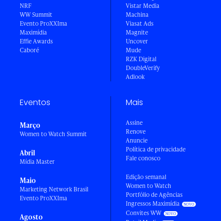
NRF
Vistar Media
WW Summit
Machina
Evento ProXXIma
Viasat Ads
Maximídia
Magnite
Effie Awards
Uncover
Caboré
Mude
RZK Digital
DoubleVerify
Adlook
Eventos
Mais
Assine
Março
Renove
Women to Watch Summit
Anuncie
Política de privacidade
Abril
Fale conosco
Mídia Master
Edição semanal
Maio
Women to Watch
Marketing Network Brasil
Portfólio de Agências
Evento ProXXIma
Ingressos Maximídia
Convites WW
Agosto