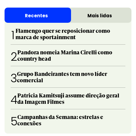
Recentes
Mais lidas
Flamengo quer se reposicionar como
1
marca de sportainment
Pandora nomeia Marina Cirelli como
2
country head
Grupo Bandeirantes tem novo líder
3
comercial
Patricia Kamitsuji assume direção geral
4
da Imagem Filmes
Campanhas da Semana: estrelas e
5
conexões