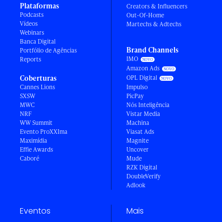
Plataformas
Creators & Influencers
Podcasts
Out-Of-Home
Vídeos
Martechs & Adtechs
Webinars
Banca Digital
Brand Channels
Portfólio de Agências
IMO
Reports
Amazon Ads
Coberturas
OPL Digital
Cannes Lions
Impulso
SXSW
PicPay
MWC
Nós Inteligência
NRF
Vistar Media
WW Summit
Machina
Evento ProXXIma
Viasat Ads
Maximídia
Magnite
Effie Awards
Uncover
Caboré
Mude
RZK Digital
DoubleVerify
Adlook
Eventos
Mais