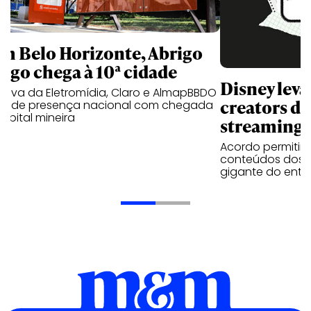
m Belo Horizonte, Abrigo
igo chega à 10ª cidade
Disney lev
iativa da Eletromídia, Claro e AlmapBBDO
creators do
ande presença nacional com chegada
apital mineira
streaming
Acordo permitirá
conteúdos dos p
gigante do entr