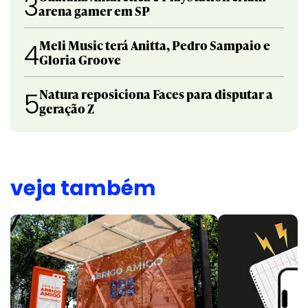
3
arena gamer em SP
Meli Music terá Anitta, Pedro Sampaio e
4
Gloria Groove
Natura reposiciona Faces para disputar a
5
geração Z
veja também