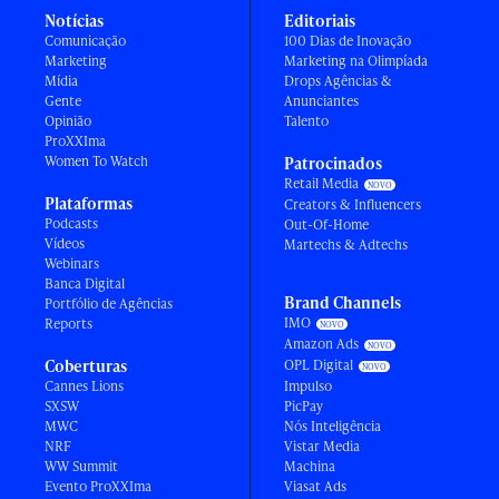
Notícias
Editoriais
Comunicação
100 Dias de Inovação
Marketing
Marketing na Olimpíada
Mídia
Drops Agências &
Gente
Anunciantes
Opinião
Talento
ProXXIma
Women To Watch
Patrocinados
Retail Media
Plataformas
Creators & Influencers
Podcasts
Out-Of-Home
Vídeos
Martechs & Adtechs
Webinars
Banca Digital
Brand Channels
Portfólio de Agências
IMO
Reports
Amazon Ads
Coberturas
OPL Digital
Cannes Lions
Impulso
SXSW
PicPay
MWC
Nós Inteligência
NRF
Vistar Media
WW Summit
Machina
Evento ProXXIma
Viasat Ads