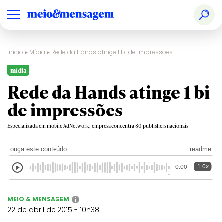
Início
▸
Mídia
▸
Rede da Hands atinge 1 bi de impressões
mídia
Rede da Hands atinge 1 bi
de impressões
Especializada em mobile AdNetwork, empresa concentra 80 publishers nacionais
ouça este conteúdo
readme
1.0x
0:00
MEIO & MENSAGEM
i
22 de abril de 2015 - 10h38