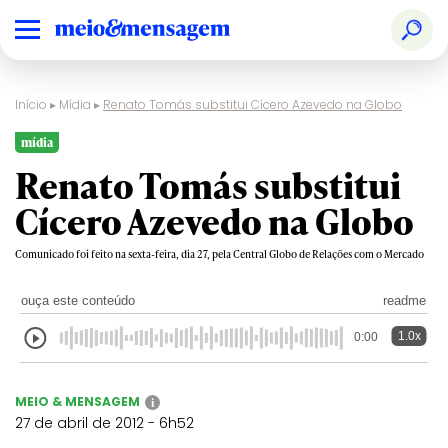
Início
▸
Mídia
▸
Renato Tomás substitui Cícero Azevedo na Globo
mídia
Renato Tomás substitui
Cícero Azevedo na Globo
Comunicado foi feito na sexta-feira, dia 27, pela Central Globo de Relações com o Mercado
ouça este conteúdo
readme
1.0x
0:00
MEIO & MENSAGEM
i
27 de abril de 2012 - 6h52