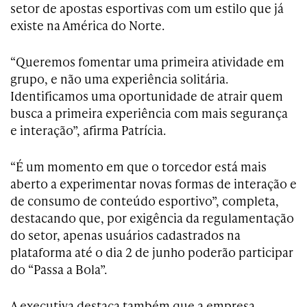
setor de apostas esportivas com um estilo que já
existe na América do Norte.
“Queremos fomentar uma primeira atividade em
grupo, e não uma experiência solitária.
Identificamos uma oportunidade de atrair quem
busca a primeira experiência com mais segurança
e interação”, afirma Patrícia.
“É um momento em que o torcedor está mais
aberto a experimentar novas formas de interação e
de consumo de conteúdo esportivo”, completa,
destacando que, por exigência da regulamentação
do setor, apenas usuários cadastrados na
plataforma até o dia 2 de junho poderão participar
do “Passa a Bola”.
A executiva destaca também que a empresa