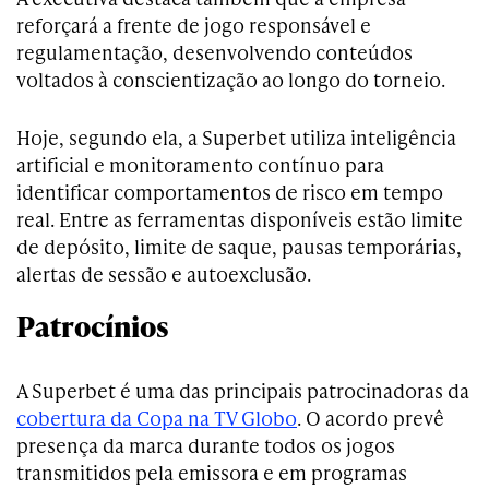
reforçará a frente de jogo responsável e
regulamentação, desenvolvendo conteúdos
voltados à conscientização ao longo do torneio.
Hoje, segundo ela, a Superbet utiliza inteligência
artificial e monitoramento contínuo para
identificar comportamentos de risco em tempo
real. Entre as ferramentas disponíveis estão limite
de depósito, limite de saque, pausas temporárias,
alertas de sessão e autoexclusão.
Patrocínios
A Superbet é uma das principais patrocinadoras da
cobertura da Copa na
TV Globo
. O acordo prevê
presença da marca durante todos os jogos
transmitidos pela emissora e em programas