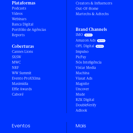
Plataformas
Creators & Influencers
Podcasts
Out-Of-Home
Vídeos
Martechs & Adtechs
Webinars
Banca Digital
Brand Channels
Portfólio de Agências
IMO
Reports
Amazon Ads
Coberturas
OPL Digital
Cannes Lions
Impulso
SXSW
PicPay
MWC
Nós Inteligência
NRF
Vistar Media
WW Summit
Machina
Evento ProXXIma
Viasat Ads
Maximídia
Magnite
Effie Awards
Uncover
Caboré
Mude
RZK Digital
DoubleVerify
Adlook
Eventos
Mais