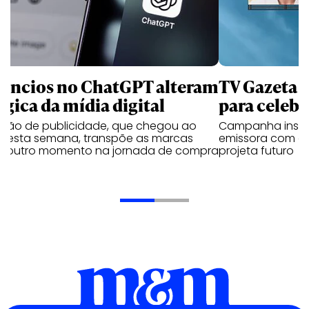
úncios no ChatGPT alteram
TV Gazeta 
ógica da mídia digital
para celebr
ução de publicidade, que chegou ao
Campanha institu
il esta semana, transpõe as marcas
emissora com o 
a outro momento na jornada de compra
projeta futuro