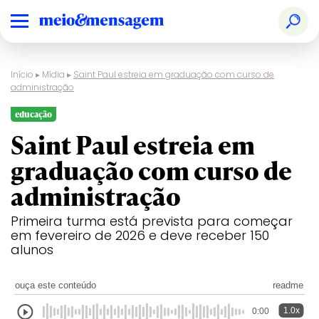
Início
▸
Mídia
▸
Saint Paul estreia em graduação com curso de
administração
educação
Saint Paul estreia em
graduação com curso de
administração
Primeira turma está prevista para começar
em fevereiro de 2026 e deve receber 150
alunos
ouça este conteúdo
readme
1.0x
0:00