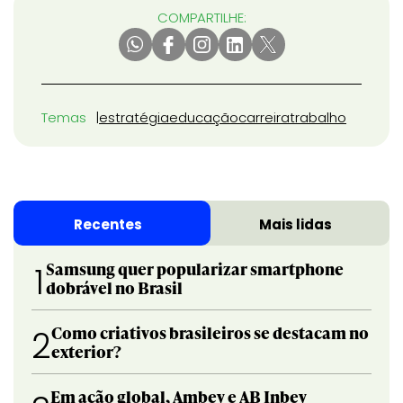
COMPARTILHE:
Temas
estratégia
educação
carreira
trabalho
Recentes
Mais lidas
Samsung quer popularizar smartphone
1
dobrável no Brasil
Como criativos brasileiros se destacam no
2
exterior?
Em ação global, Ambev e AB Inbev