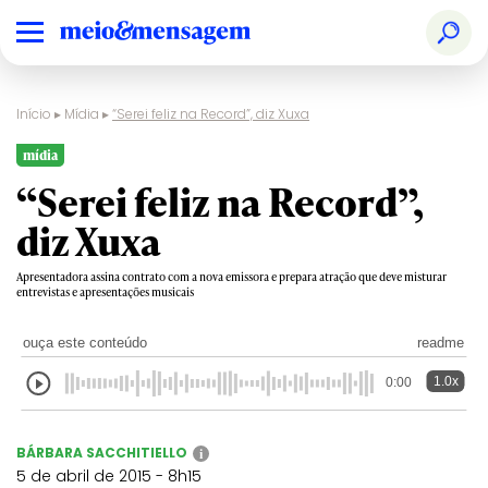
Início
▸
Mídia
▸
“Serei feliz na Record”, diz Xuxa
mídia
“Serei feliz na Record”,
diz Xuxa
Apresentadora assina contrato com a nova emissora e prepara atração que deve misturar
entrevistas e apresentações musicais
ouça este conteúdo
readme
1.0x
0:00
BÁRBARA SACCHITIELLO
i
5 de abril de 2015 - 8h15