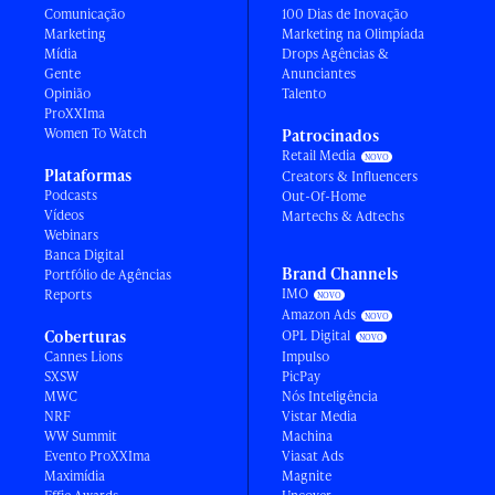
Comunicação
100 Dias de Inovação
Marketing
Marketing na Olimpíada
Mídia
Drops Agências &
Gente
Anunciantes
Opinião
Talento
ProXXIma
Women To Watch
Patrocinados
Retail Media
Plataformas
Creators & Influencers
Podcasts
Out-Of-Home
Vídeos
Martechs & Adtechs
Webinars
Banca Digital
Brand Channels
Portfólio de Agências
IMO
Reports
Amazon Ads
Coberturas
OPL Digital
Cannes Lions
Impulso
SXSW
PicPay
MWC
Nós Inteligência
NRF
Vistar Media
WW Summit
Machina
Evento ProXXIma
Viasat Ads
Maximídia
Magnite