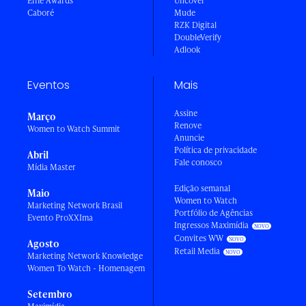
Effie Awards
Uncover
Caboré
Mude
RZK Digital
DoubleVerify
Adlook
Eventos
Mais
Assine
Março
Renove
Women to Watch Summit
Anuncie
Política de privacidade
Abril
Fale conosco
Mídia Master
Edição semanal
Maio
Women to Watch
Marketing Network Brasil
Portfólio de Agências
Evento ProXXIma
Ingressos Maximídia
Convites WW
Agosto
Retail Media
Marketing Network Knowledge
Women To Watch - Homenagem
Setembro