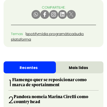
COMPARTILHE:
Temas
spotify
mídia programática
áudio
plataforma
Recentes
Mais lidas
Flamengo quer se reposicionar como
1
marca de sportainment
Pandora nomeia Marina Cirelli como
2
country head