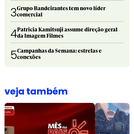
Grupo Bandeirantes tem novo líder
3
comercial
Patricia Kamitsuji assume direção geral
4
da Imagem Filmes
Campanhas da Semana: estrelas e
5
conexões
veja também