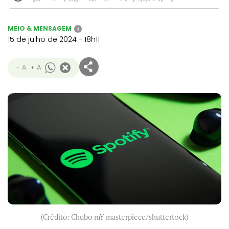
MEIO & MENSAGEM
i
15 de julho de 2024 - 18h11
- A
+ A
(Crédito: Chubo mY masterpiece/shuttertock)