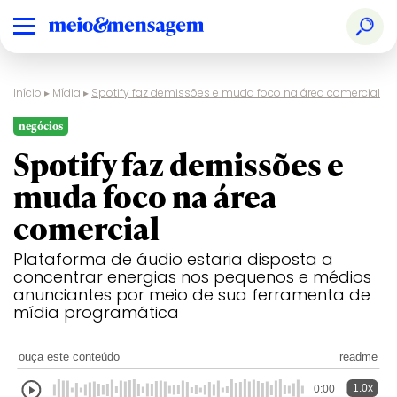
Início
▸
Mídia
▸
Spotify faz demissões e muda foco na área comercial
negócios
Spotify faz demissões e
muda foco na área
comercial
Plataforma de áudio estaria disposta a
concentrar energias nos pequenos e médios
anunciantes por meio de sua ferramenta de
mídia programática
ouça este conteúdo
readme
1.0x
0:00