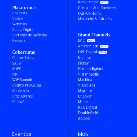
Retail Media
Plataformas
Creators & Influencers
Podcasts
Out-Of-Home
Vídeos
Martechs & Adtechs
Webinars
Banca Digital
Brand Channels
Portfólio de Agências
IMO
Reports
Amazon Ads
Coberturas
OPL Digital
Cannes Lions
Impulso
SXSW
PicPay
MWC
Nós Inteligência
NRF
Vistar Media
WW Summit
Machina
Evento ProXXIma
Viasat Ads
Maximídia
Magnite
Effie Awards
Uncover
Caboré
Mude
RZK Digital
DoubleVerify
Adlook
Eventos
Mais