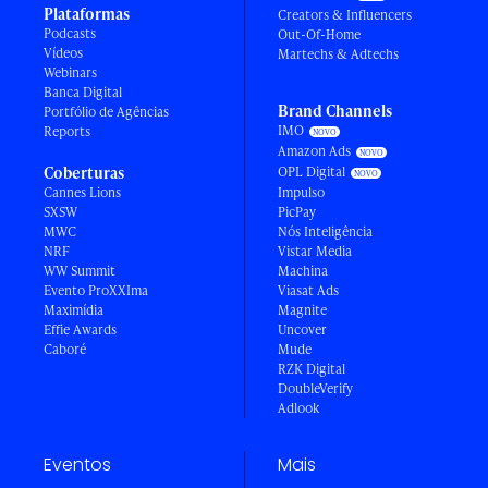
Plataformas
Creators & Influencers
Podcasts
Out-Of-Home
Vídeos
Martechs & Adtechs
Webinars
Banca Digital
Brand Channels
Portfólio de Agências
IMO
Reports
Amazon Ads
Coberturas
OPL Digital
Cannes Lions
Impulso
SXSW
PicPay
MWC
Nós Inteligência
NRF
Vistar Media
WW Summit
Machina
Evento ProXXIma
Viasat Ads
Maximídia
Magnite
Effie Awards
Uncover
Caboré
Mude
RZK Digital
DoubleVerify
Adlook
Eventos
Mais