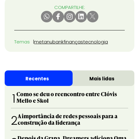
COMPARTILHE:
Temas
meta
nubank
finanças
tecnologia
Recentes
Mais lidas
Como se deu o reencontro entre Clóvis
1
Mello e Skol
A importância de redes pessoais para a
2
construção da liderança
Depois da Grapa, Dreamers adiciona Oma