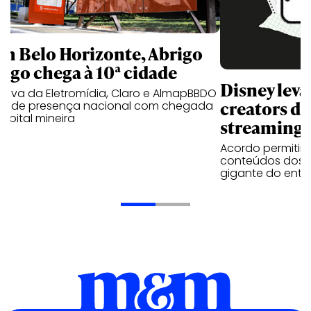
m Belo Horizonte, Abrigo
igo chega à 10ª cidade
Disney lev
iativa da Eletromídia, Claro e AlmapBBDO
creators do
ande presença nacional com chegada
apital mineira
streaming
Acordo permitirá
conteúdos dos p
gigante do entr