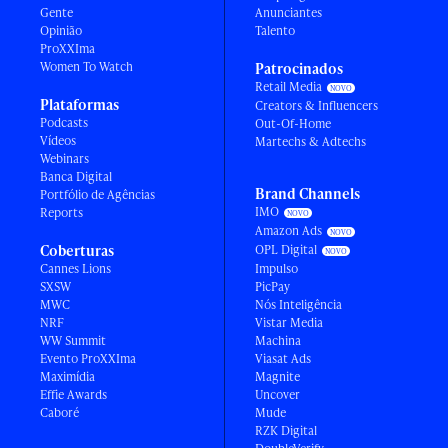
Gente
Anunciantes
Opinião
Talento
ProXXIma
Women To Watch
Patrocinados
Retail Media
Plataformas
Creators & Influencers
Podcasts
Out-Of-Home
Vídeos
Martechs & Adtechs
Webinars
Banca Digital
Brand Channels
Portfólio de Agências
IMO
Reports
Amazon Ads
Coberturas
OPL Digital
Cannes Lions
Impulso
SXSW
PicPay
MWC
Nós Inteligência
NRF
Vistar Media
WW Summit
Machina
Evento ProXXIma
Viasat Ads
Maximídia
Magnite
Effie Awards
Uncover
Caboré
Mude
RZK Digital