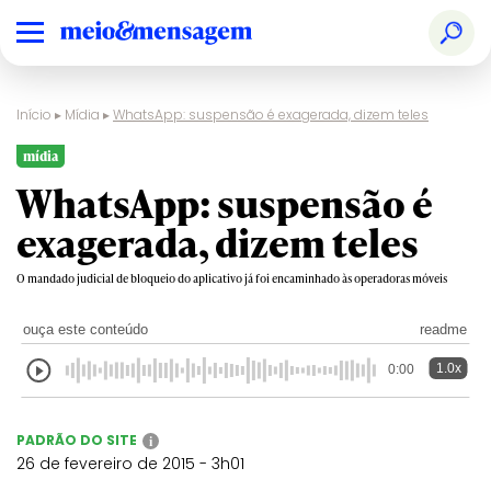
Início
▸
Mídia
▸
WhatsApp: suspensão é exagerada, dizem teles
mídia
WhatsApp: suspensão é
exagerada, dizem teles
O mandado judicial de bloqueio do aplicativo já foi encaminhado às operadoras móveis
ouça este conteúdo
readme
1.0x
0:00
PADRÃO DO SITE
i
26 de fevereiro de 2015 - 3h01