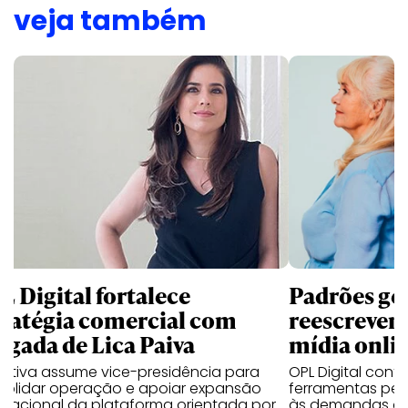
veja também
L Digital fortalece
Padrões ge
tratégia comercial com
reescrevem 
egada de Lica Paiva
mídia onli
cutiva assume vice-presidência para
OPL Digital con
solidar operação e apoiar expansão
ferramentas per
rnacional da plataforma orientada por
às demandas de