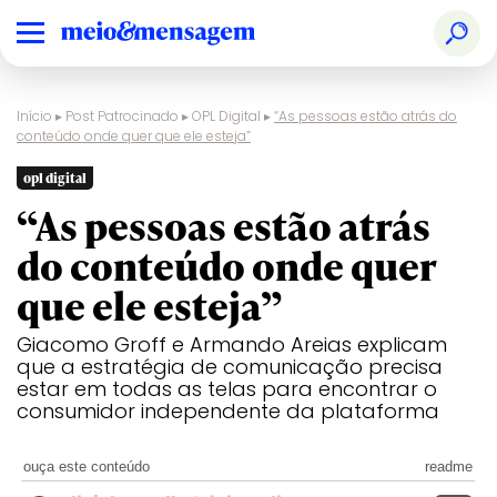
Início
▸
Post Patrocinado
▸
OPL Digital
▸
“As pessoas estão atrás do
conteúdo onde quer que ele esteja”
opl digital
“As pessoas estão atrás
do conteúdo onde quer
que ele esteja”
Giacomo Groff e Armando Areias explicam
que a estratégia de comunicação precisa
estar em todas as telas para encontrar o
consumidor independente da plataforma
ouça este conteúdo
readme