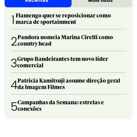
Recentes
Mais lidas
Flamengo quer se reposicionar como
1
marca de sportainment
Pandora nomeia Marina Cirelli como
2
country head
Grupo Bandeirantes tem novo líder
3
comercial
Patricia Kamitsuji assume direção geral
4
da Imagem Filmes
Campanhas da Semana: estrelas e
5
conexões