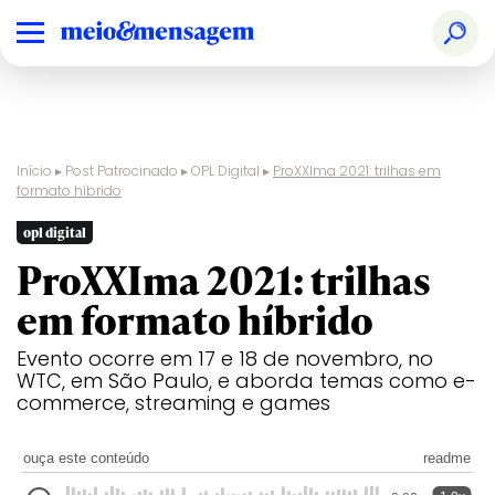
Início
▸
Post Patrocinado
▸
OPL Digital
▸
ProXXIma 2021: trilhas em
formato híbrido
opl digital
ProXXIma 2021: trilhas
em formato híbrido
Evento ocorre em 17 e 18 de novembro, no
WTC, em São Paulo, e aborda temas como e-
commerce, streaming e games
ouça este conteúdo
readme