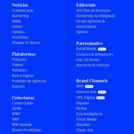
Notícias
Editoriais
Comunicação
100 Dias de Inovação
Marketing
Marketing na Olimpíada
Mídia
Drops Agências &
Gente
Anunciantes
Opinião
Talento
ProXXIma
Women To Watch
Patrocinados
Retail Media
Plataformas
Creators & Influencers
Podcasts
Out-Of-Home
Vídeos
Martechs & Adtechs
Webinars
Banca Digital
Brand Channels
Portfólio de Agências
IMO
Reports
Amazon Ads
Coberturas
OPL Digital
Cannes Lions
Impulso
SXSW
PicPay
MWC
Nós Inteligência
NRF
Vistar Media
WW Summit
Machina
Evento ProXXIma
Viasat Ads