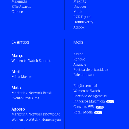
Maximídia
Magnite
Effie Awards
Uncover
Caboré
Mude
RZK Digital
DoubleVerify
Adlook
Eventos
Mais
Assine
Março
Renove
Women to Watch Summit
Anuncie
Política de privacidade
Abril
Fale conosco
Mídia Master
Edição semanal
Maio
Women to Watch
Marketing Network Brasil
Portfólio de Agências
Evento ProXXIma
Ingressos Maximídia
Convites WW
Agosto
Retail Media
Marketing Network Knowledge
Women To Watch - Homenagem