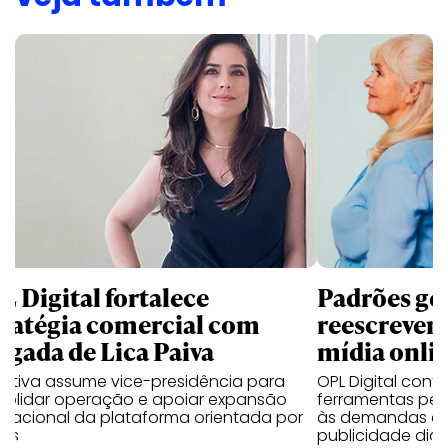
L Digital fortalece
Padrões ge
tratégia comercial com
reescrevem 
egada de Lica Paiva
mídia onli
cutiva assume vice-presidência para
OPL Digital con
solidar operação e apoiar expansão
ferramentas per
rnacional da plataforma orientada por
às demandas de
os
publicidade digit