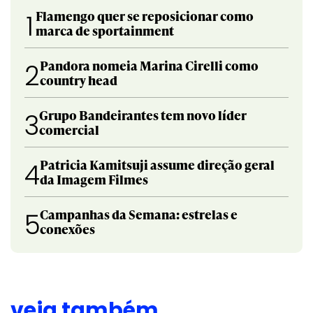
Flamengo quer se reposicionar como
1
marca de sportainment
Pandora nomeia Marina Cirelli como
2
country head
Grupo Bandeirantes tem novo líder
3
comercial
Patricia Kamitsuji assume direção geral
4
da Imagem Filmes
Campanhas da Semana: estrelas e
5
conexões
veja também