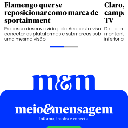
Flamengo quer se
Claro,
reposicionar como marca de
campan
sportainment
TV
Processo desenvolvido pela Anacouto visa
De acordo
conectar as plataformas e submarcas sob
montante 
uma mesma visão
inferior 
Informa, inspira e conecta.