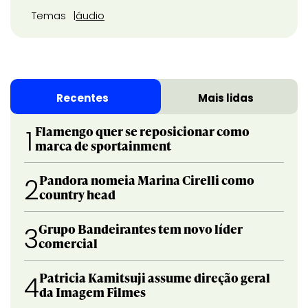
Temas
áudio
Recentes
Mais lidas
Flamengo quer se reposicionar como
1
marca de sportainment
Pandora nomeia Marina Cirelli como
2
country head
Grupo Bandeirantes tem novo líder
3
comercial
Patricia Kamitsuji assume direção geral
4
da Imagem Filmes