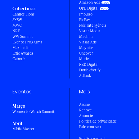
Amazon Ads
Coberturas
OPL Digital
Cannes Lions
Impulso
SXSW
PicPay
MWC
Nós Inteligência
NRF
Vistar Media
WW Summit
Machina
Evento ProXXIma
Viasat Ads
Maximídia
Magnite
Effie Awards
Uncover
Caboré
Mude
RZK Digital
DoubleVerify
Adlook
Eventos
Mais
Assine
Março
Renove
Women to Watch Summit
Anuncie
Política de privacidade
Abril
Fale conosco
Mídia Master
Edição semanal