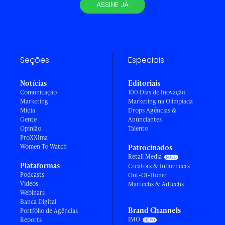
ASSINE JÁ
Seções
Especiais
Notícias
Editoriais
Comunicação
100 Dias de Inovação
Marketing
Marketing na Olimpíada
Mídia
Drops Agências &
Gente
Anunciantes
Opinião
Talento
ProXXIma
Women To Watch
Patrocinados
Retail Media
Plataformas
Creators & Influencers
Podcasts
Out-Of-Home
Vídeos
Martechs & Adtechs
Webinars
Banca Digital
Brand Channels
Portfólio de Agências
IMO
Reports