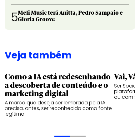
Meli Music terá Anitta, Pedro Sampaio e
5
Gloria Groove
Veja também
Como a IA está redesenhando
Vai, Vá
a descoberta de conteúdo e o
Ser Social
marketing digital
plataforma
ou com se
A marca que deseja ser lembrada pela IA
precisa, antes, ser reconhecida como fonte
legítima