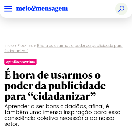
Início
▸
Proxxima
▸
É hora de usarmos o poder da publicidade para
“cidadanizar”
opinião proxxima
É hora de usarmos o
poder da publicidade
para “cidadanizar”
Aprender a ser bons cidadãos, afinal, é
também uma imensa inspiração para essa
consciência coletiva necessária ao nosso
setor.