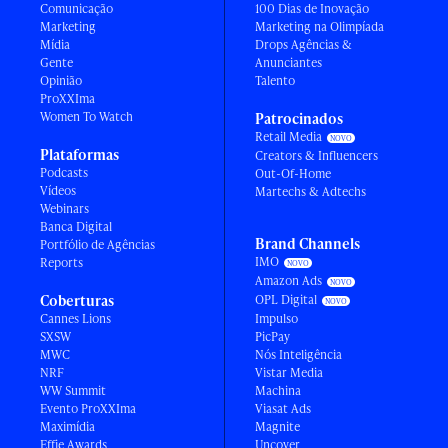
Comunicação
100 Dias de Inovação
Marketing
Marketing na Olimpíada
Mídia
Drops Agências &
Gente
Anunciantes
Opinião
Talento
ProXXIma
Women To Watch
Patrocinados
Retail Media
Plataformas
Creators & Influencers
Podcasts
Out-Of-Home
Vídeos
Martechs & Adtechs
Webinars
Banca Digital
Brand Channels
Portfólio de Agências
IMO
Reports
Amazon Ads
Coberturas
OPL Digital
Cannes Lions
Impulso
SXSW
PicPay
MWC
Nós Inteligência
NRF
Vistar Media
WW Summit
Machina
Evento ProXXIma
Viasat Ads
Maximídia
Magnite
Effie Awards
Uncover