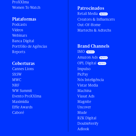
ProXXIma
Women To Watch
Patrocinados
Retail Media
Plataformas
Creators & Influencers
Podcasts
Out-Of-Home
Vídeos
Martechs & Adtechs
Webinars
Banca Digital
Brand Channels
Portfólio de Agências
IMO
Reports
Amazon Ads
Coberturas
OPL Digital
Cannes Lions
Impulso
SXSW
PicPay
MWC
Nós Inteligência
NRF
Vistar Media
WW Summit
Machina
Evento ProXXIma
Viasat Ads
Maximídia
Magnite
Effie Awards
Uncover
Caboré
Mude
RZK Digital
DoubleVerify
Adlook