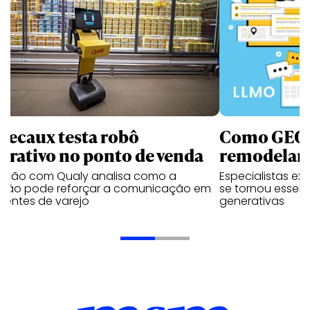
Decaux testa robô
Como GEO,
terativo no ponto de venda
remodelam 
vação com Qualy analisa como a
Especialistas ex
ução pode reforçar a comunicação em
se tornou essenc
ientes de varejo
generativas