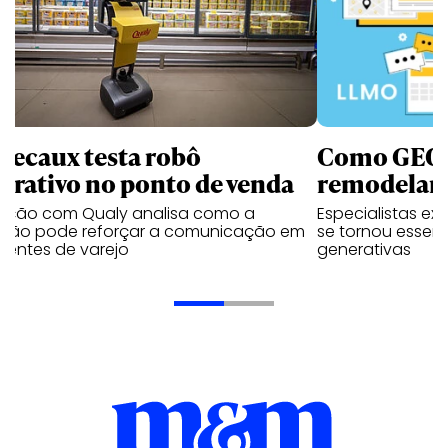
Decaux testa robô
Como GEO,
terativo no ponto de venda
remodelam 
vação com Qualy analisa como a
Especialistas ex
ução pode reforçar a comunicação em
se tornou essenc
ientes de varejo
generativas