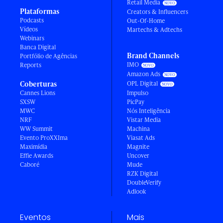
Retail Media
Plataformas
Creators & Influencers
Podcasts
Out-Of-Home
Vídeos
Martechs & Adtechs
Webinars
Banca Digital
Brand Channels
Portfólio de Agências
IMO
Reports
Amazon Ads
Coberturas
OPL Digital
Cannes Lions
Impulso
SXSW
PicPay
MWC
Nós Inteligência
NRF
Vistar Media
WW Summit
Machina
Evento ProXXIma
Viasat Ads
Maximídia
Magnite
Effie Awards
Uncover
Caboré
Mude
RZK Digital
DoubleVerify
Adlook
Eventos
Mais