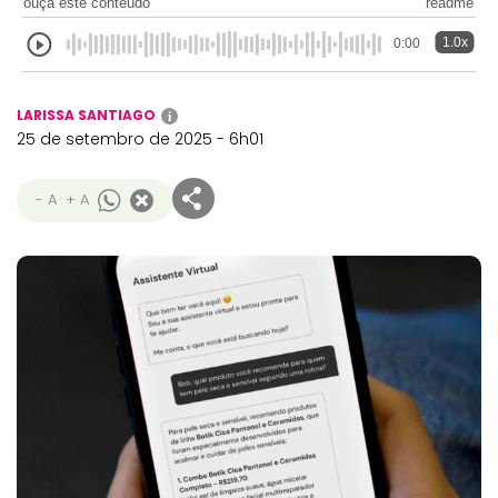
ouça este conteúdo
readme
1.0x
0:00
LARISSA SANTIAGO
i
25 de setembro de 2025 - 6h01
- A
+ A