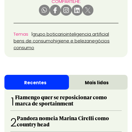
COMPARTILHE:
Temas
grupo boticario
inteligencia artificial
bens de consumo
higiene e beleza
negócios
consumo
Recentes
Mais lidas
Flamengo quer se reposicionar como
1
marca de sportainment
Pandora nomeia Marina Cirelli como
2
country head