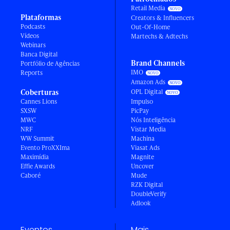
Retail Media
Plataformas
Creators & Influencers
Podcasts
Out-Of-Home
Vídeos
Martechs & Adtechs
Webinars
Banca Digital
Brand Channels
Portfólio de Agências
IMO
Reports
Amazon Ads
Coberturas
OPL Digital
Cannes Lions
Impulso
SXSW
PicPay
MWC
Nós Inteligência
NRF
Vistar Media
WW Summit
Machina
Evento ProXXIma
Viasat Ads
Maximídia
Magnite
Effie Awards
Uncover
Caboré
Mude
RZK Digital
DoubleVerify
Adlook
Eventos
Mais