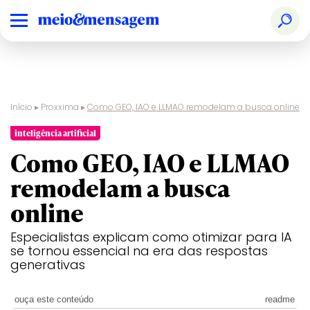
Início
▸
Proxxima
▸
Como GEO, IAO e LLMAO remodelam a busca online
inteligência artificial
Como GEO, IAO e LLMAO
remodelam a busca
online
Especialistas explicam como otimizar para IA
se tornou essencial na era das respostas
generativas
ouça este conteúdo
readme