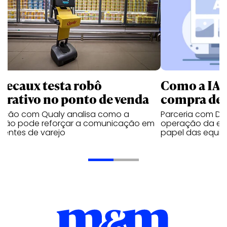
Decaux testa robô
Como a IA 
terativo no ponto de venda
compra de 
vação com Qualy analisa como a
Parceria com Den
ução pode reforçar a comunicação em
operação da em
ientes de varejo
papel das equip