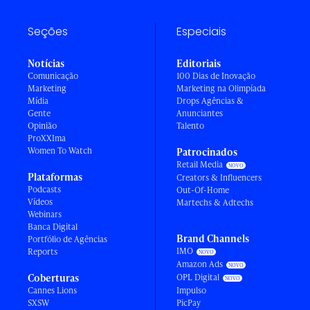
Seções
Especiais
Notícias
Editoriais
Comunicação
100 Dias de Inovação
Marketing
Marketing na Olimpíada
Mídia
Drops Agências &
Gente
Anunciantes
Opinião
Talento
ProXXIma
Women To Watch
Patrocinados
Retail Media
Plataformas
Creators & Influencers
Podcasts
Out-Of-Home
Vídeos
Martechs & Adtechs
Webinars
Banca Digital
Brand Channels
Portfólio de Agências
IMO
Reports
Amazon Ads
Coberturas
OPL Digital
Cannes Lions
Impulso
SXSW
PicPay