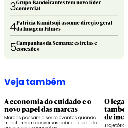
Grupo Bandeirantes tem novo líder
3
comercial
Patricia Kamitsuji assume direção geral
4
da Imagem Filmes
Campanhas da Semana: estrelas e
5
conexões
Veja também
A economia do cuidado e o
O legad
novo papel das marcas
também
de ince
Marcas passam a ser relevantes quando
transformam conversas sobre o cuidado
Trajetória
em escolhas concretas