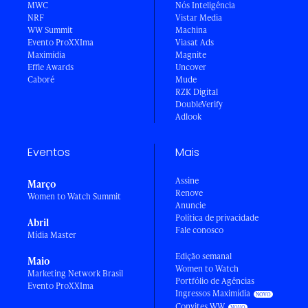
MWC
Nós Inteligência
NRF
Vistar Media
WW Summit
Machina
Evento ProXXIma
Viasat Ads
Maximídia
Magnite
Effie Awards
Uncover
Caboré
Mude
RZK Digital
DoubleVerify
Adlook
Eventos
Mais
Assine
Março
Renove
Women to Watch Summit
Anuncie
Política de privacidade
Abril
Fale conosco
Mídia Master
Edição semanal
Maio
Women to Watch
Marketing Network Brasil
Portfólio de Agências
Evento ProXXIma
Ingressos Maximídia
Convites WW