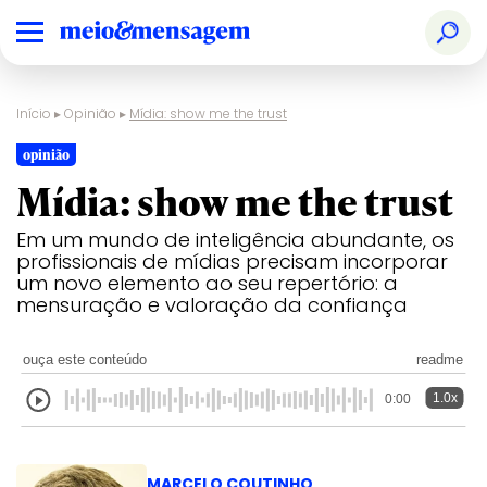
Início
▸
Opinião
▸
Mídia: show me the trust
opinião
Mídia: show me the trust
Em um mundo de inteligência abundante, os
profissionais de mídias precisam incorporar
um novo elemento ao seu repertório: a
mensuração e valoração da confiança
ouça este conteúdo
readme
1.0x
0:00
MARCELO COUTINHO