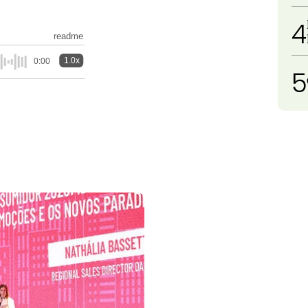
4
readme
1.0x
0:00
5