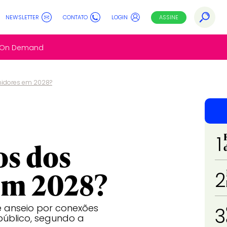
NEWSLETTER
CONTATO
LOGIN
ASSINE
s On Demand
idores em 2028?
1
s dos
em 2028?
2
e anseio por conexões
3
úblico, segundo a