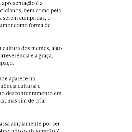
a apresentação é a
otidianos, bem como pela
 a serem cumpridas, o
 humor como forma de
 cultura dos memes, algo
irreverência e a graça,
spaço.
dade aparece na
luência cultural e
, no descontentamento em
r, mas sim de criar
passa amplamente por ser
obretudo os da geração Z,