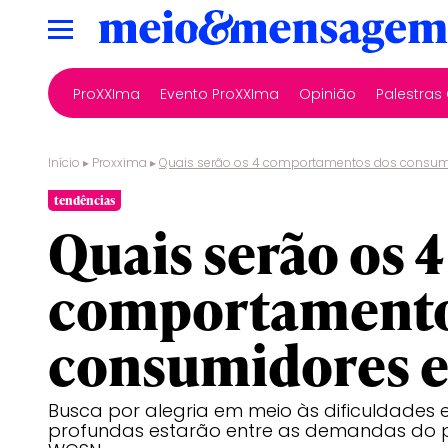
ProXXIma
Evento ProXXIma
Opinião
Palestra
Início
▸
Proxxima
▸
Quais serão os 4 comportamentos dos consum
tendências
Quais serão os 4
comportamento
consumidores 
Busca por alegria em meio às dificuldades 
profundas estarão entre as demandas do p