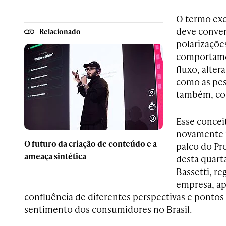
O termo exe
deve conver
Relacionado
polarizações
comportam
fluxo, alter
como as pes
também, c
Esse concei
novamente 
O futuro da criação de conteúdo e a
palco do Pr
ameaça sintética
desta quarta
Bassetti, re
empresa, a
confluência de diferentes perspectivas e pontos d
sentimento dos consumidores no Brasil.