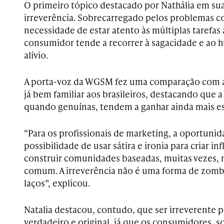
O primeiro tópico destacado por Nathália em su
irreverência. Sobrecarregado pelos problemas c
necessidade de estar atento às múltiplas tarefas
consumidor tende a recorrer à sagacidade e ao
alívio.
A porta-voz da WGSM fez uma comparação com a
já bem familiar aos brasileiros, destacando que a 
quando genuínas, tendem a ganhar ainda mais e
“Para os profissionais de marketing, a oportuni
possibilidade de usar sátira e ironia para criar inf
construir comunidades baseadas, muitas vezes
comum. A irreverência não é uma forma de zomba
laços”, explicou.
Natalia destacou, contudo, que ser irreverente 
verdadeiro e original, já que os consumidores, s