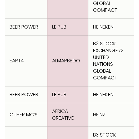
Transformation
Goals
GLOBAL
COMPACT
Creative
Creative Brand
Entertainment
Entertainment
Media
Innovation
Titanium
Commerce
for Music
Creative
Entertainment
Luxury
BEER POWER
LE PUB
HEINEKEN
Creative Data
Business
Entertainment
for Gaming
Outdoor
Transformation
for Sport
B3 STOCK
Creative
Creative
Film
Entertainment
Pharma
Media
EXCHANGE &
Effectiveness
Commerce
for Music
UNITED
Creative
Creative Data
EART4
Film Craft
Entertainment
ALMAPBBDO
PR
Outdoor
NATIONS
Strategy
for Sport
GLOBAL
COMPACT
BEER POWER
LE PUB
HEINEKEN
AFRICA
OTHER MC’S
HEINZ
CREATIVE
B3 STOCK