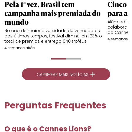
Pela 1ª vez, Brasil tem
Cinco l
campanha mais premiada do
para a 
mundo
Além da IA,
colaboraç
No ano de maior diversidade de vencedores
do Cannes 
dos últimos tempos, festival diminui em 23% o
4 semanas at
total de prêmios e entrega 640 troféus
4 semanas atrás
+
CARREGAR MAIS NOTÍCIAS
Perguntas Frequentes
O que é o Cannes Lions?