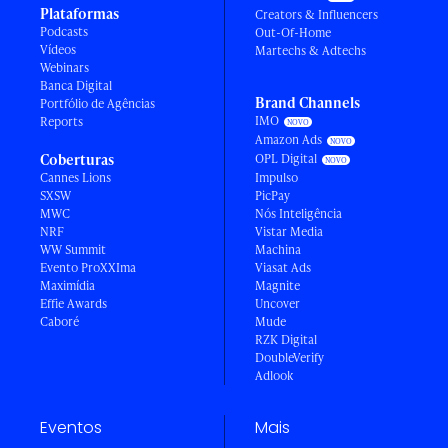
Plataformas
Creators & Influencers
Podcasts
Out-Of-Home
Vídeos
Martechs & Adtechs
Webinars
Banca Digital
Brand Channels
Portfólio de Agências
IMO
Reports
Amazon Ads
Coberturas
OPL Digital
Cannes Lions
Impulso
SXSW
PicPay
MWC
Nós Inteligência
NRF
Vistar Media
WW Summit
Machina
Evento ProXXIma
Viasat Ads
Maximídia
Magnite
Effie Awards
Uncover
Caboré
Mude
RZK Digital
DoubleVerify
Adlook
Eventos
Mais