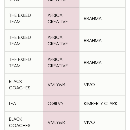
Transformation
Goals
Creative
Creative Brand
Entertainment
Entertainment
Media
Innovation
Titanium
THE EXILED
AFRICA
Commerce
for Music
BRAHMA
Creative
Entertainment
Luxury
TEAM
CREATIVE
Creative Data
Business
Entertainment
for Gaming
Outdoor
Transformation
for Sport
THE EXILED
AFRICA
BRAHMA
Creative
Creative
Film
Entertainment
Pharma
Media
TEAM
CREATIVE
Effectiveness
Commerce
for Music
Creative
Creative Data
Film Craft
Entertainment
PR
Outdoor
THE EXILED
AFRICA
Strategy
for Sport
BRAHMA
TEAM
CREATIVE
BLACK
VMLY&R
VIVO
COACHES
LEA
OGILVY
KIMBERLY CLARK
BLACK
VMLY&R
VIVO
COACHES