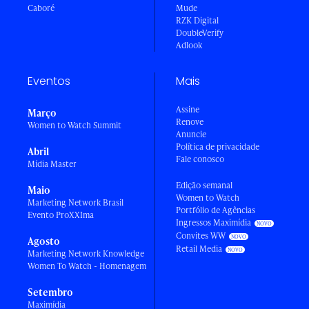
Caboré
Mude
RZK Digital
DoubleVerify
Adlook
Eventos
Mais
Assine
Março
Renove
Women to Watch Summit
Anuncie
Política de privacidade
Abril
Fale conosco
Mídia Master
Edição semanal
Maio
Women to Watch
Marketing Network Brasil
Portfólio de Agências
Evento ProXXIma
Ingressos Maximídia
Convites WW
Agosto
Retail Media
Marketing Network Knowledge
Women To Watch - Homenagem
Setembro
Maximídia