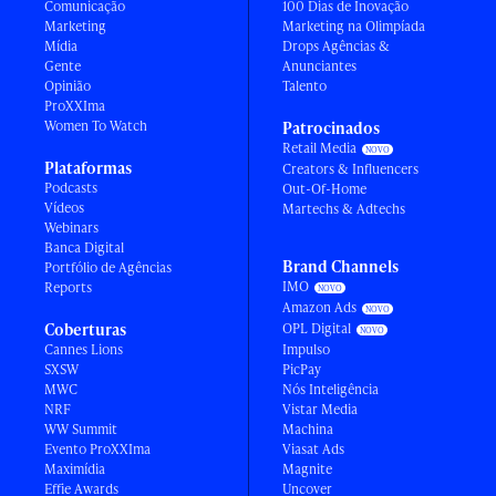
Comunicação
100 Dias de Inovação
Marketing
Marketing na Olimpíada
Mídia
Drops Agências &
Gente
Anunciantes
Opinião
Talento
ProXXIma
Women To Watch
Patrocinados
Retail Media
Plataformas
Creators & Influencers
Podcasts
Out-Of-Home
Vídeos
Martechs & Adtechs
Webinars
Banca Digital
Brand Channels
Portfólio de Agências
IMO
Reports
Amazon Ads
Coberturas
OPL Digital
Cannes Lions
Impulso
SXSW
PicPay
MWC
Nós Inteligência
NRF
Vistar Media
WW Summit
Machina
Evento ProXXIma
Viasat Ads
Maximídia
Magnite
Effie Awards
Uncover