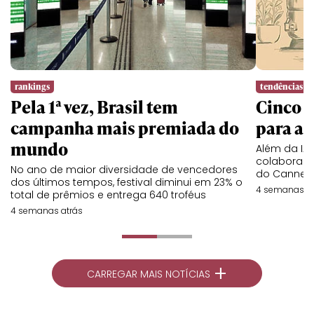
rankings
tendências
Pela 1ª vez, Brasil tem
Cinco l
campanha mais premiada do
para a 
mundo
Além da IA,
colaboraç
No ano de maior diversidade de vencedores
do Cannes 
dos últimos tempos, festival diminui em 23% o
4 semanas at
total de prêmios e entrega 640 troféus
4 semanas atrás
+
CARREGAR MAIS NOTÍCIAS