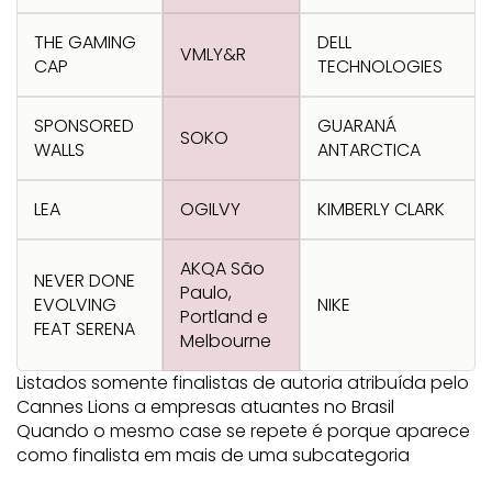
THE GAMING
DELL
VMLY&R
CAP
TECHNOLOGIES
SPONSORED
GUARANÁ
SOKO
WALLS
ANTARCTICA
LEA
OGILVY
KIMBERLY CLARK
AKQA São
NEVER DONE
Paulo,
EVOLVING
NIKE
Portland e
FEAT SERENA
Melbourne
Listados somente finalistas de autoria atribuída pelo
Cannes Lions a empresas atuantes no Brasil
Quando o mesmo case se repete é porque aparece
como finalista em mais de uma subcategoria