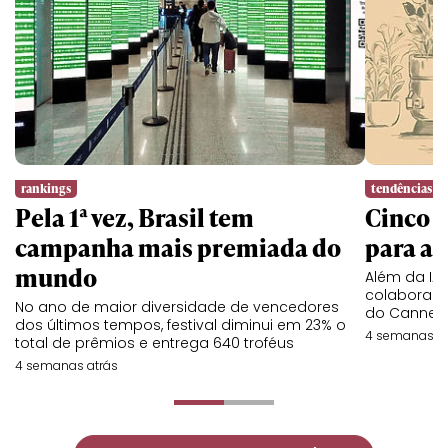
rankings
tendências
Pela 1ª vez, Brasil tem
Cinco l
campanha mais premiada do
para a 
mundo
Além da IA,
colaboraç
No ano de maior diversidade de vencedores
do Cannes 
dos últimos tempos, festival diminui em 23% o
4 semanas at
total de prêmios e entrega 640 troféus
4 semanas atrás