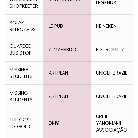
Transformation
Goals
LEGENDS
SHOPKEEPER
Creative
Creative Brand
Entertainment
Entertainment
Media
Innovation
Titanium
Commerce
for Music
Creative
Entertainment
Luxury
SOLAR
LE PUB
HEINEKEN
Creative Data
Business
Entertainment
for Gaming
Outdoor
BILLBOARDS
Transformation
for Sport
Creative
Creative
Film
Entertainment
Pharma
Media
GUARDED
ALMAPBBDO
ELETROMIDIA
Effectiveness
Commerce
for Music
BUS STOP
Creative
Creative Data
Film Craft
Entertainment
PR
Outdoor
Strategy
for Sport
MISSING
ARTPLAN
UNICEF BRAZIL
STUDENTS
MISSING
ARTPLAN
UNICEF BRAZIL
STUDENTS
URIHI
THE COST
DM9
YANOMAMI
OF GOLD
ASSOCIAÇÃO