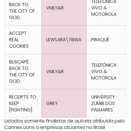
TELEFÓNICA
BACK TO
VMLY&R
VIVO &
THE CITY OF
MOTOROLA
GOD.
ACCEPT
REAL
LEW’LARA\TBWA
PIRAQUÊ
COOKIES
BUSCAPÉ.
TELEFÓNICA
BACK TO
VMLY&R
VIVO &
THE CITY OF
MOTOROLA
GOD.
RECEIPTS TO
UNIVERSITY
KEEP
GREY
ZUMBI DOS
[FIGHTING]
PALMARES
Listados somente finalistas de autoria atribuída pelo
Cannes Lions a empresas atuantes no Brasil