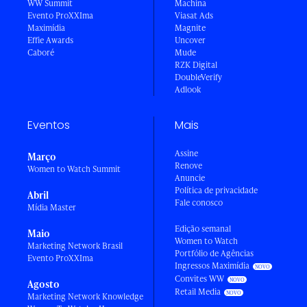
WW Summit
Machina
Evento ProXXIma
Viasat Ads
Maximídia
Magnite
Effie Awards
Uncover
Caboré
Mude
RZK Digital
DoubleVerify
Adlook
Eventos
Mais
Assine
Março
Renove
Women to Watch Summit
Anuncie
Política de privacidade
Abril
Fale conosco
Mídia Master
Edição semanal
Maio
Women to Watch
Marketing Network Brasil
Portfólio de Agências
Evento ProXXIma
Ingressos Maximídia
Convites WW
Agosto
Retail Media
Marketing Network Knowledge