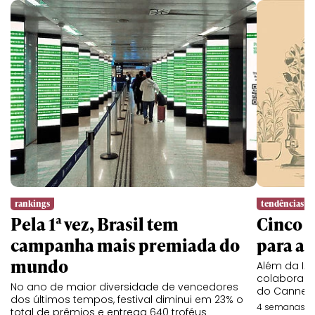
rankings
tendências
Pela 1ª vez, Brasil tem
Cinco l
campanha mais premiada do
para a 
mundo
Além da IA,
colaboraç
No ano de maior diversidade de vencedores
do Cannes 
dos últimos tempos, festival diminui em 23% o
4 semanas at
total de prêmios e entrega 640 troféus