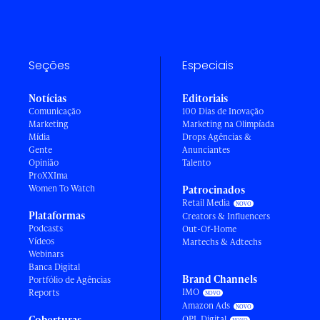
Seções
Especiais
Notícias
Editoriais
Comunicação
100 Dias de Inovação
Marketing
Marketing na Olimpíada
Mídia
Drops Agências &
Gente
Anunciantes
Opinião
Talento
ProXXIma
Women To Watch
Patrocinados
Retail Media
Plataformas
Creators & Influencers
Podcasts
Out-Of-Home
Vídeos
Martechs & Adtechs
Webinars
Banca Digital
Brand Channels
Portfólio de Agências
IMO
Reports
Amazon Ads
Coberturas
OPL Digital