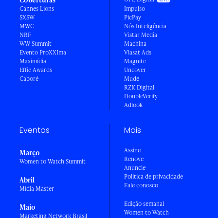
Cannes Lions
Impulso
SXSW
PicPay
MWC
Nós Inteligência
NRF
Vistar Media
WW Summit
Machina
Evento ProXXIma
Viasat Ads
Maximídia
Magnite
Effie Awards
Uncover
Caboré
Mude
RZK Digital
DoubleVerify
Adlook
Eventos
Mais
Assine
Março
Renove
Women to Watch Summit
Anuncie
Política de privacidade
Abril
Fale conosco
Mídia Master
Edição semanal
Maio
Women to Watch
Marketing Network Brasil