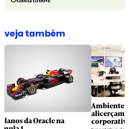
Gloria Groove
veja também
Ambientes 
alicerçam 
 planos da Oracle na
corporativ
rmula 1