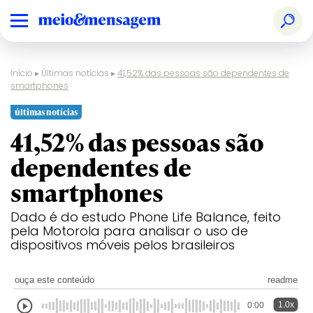
Início
▸
Últimas notícias
▸
41,52% das pessoas são dependentes de
smartphones
últimas notícias
41,52% das pessoas são
dependentes de
smartphones
Dado é do estudo Phone Life Balance, feito
pela Motorola para analisar o uso de
dispositivos móveis pelos brasileiros
ouça este conteúdo
readme
1.0x
0:00