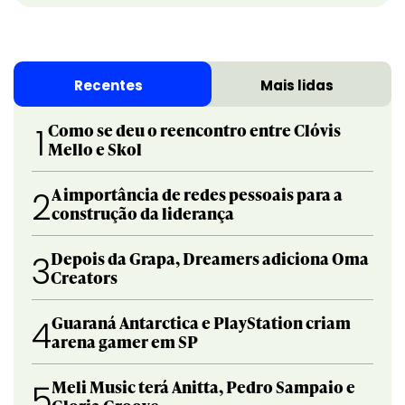
Recentes
Mais lidas
Como se deu o reencontro entre Clóvis
1
Mello e Skol
A importância de redes pessoais para a
2
construção da liderança
Depois da Grapa, Dreamers adiciona Oma
3
Creators
Guaraná Antarctica e PlayStation criam
4
arena gamer em SP
Meli Music terá Anitta, Pedro Sampaio e
5