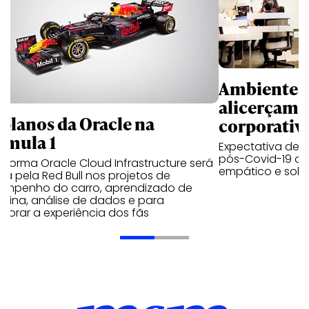
Ambientes 
alicerçam 
 planos da Oracle na
corporativ
rmula 1
Expectativa de p
pós-Covid-19 apo
aforma Oracle Cloud Infrastructure será
empático e solid
a pela Red Bull nos projetos de
empenho do carro, aprendizado de
uina, análise de dados e para
morar a experiência dos fãs