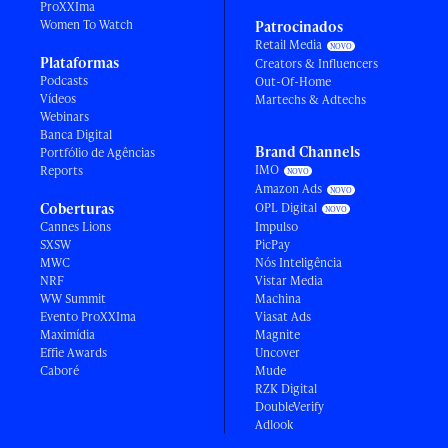
ProXXIma
Women To Watch
Patrocinados
Retail Media
Plataformas
Creators & Influencers
Podcasts
Out-Of-Home
Vídeos
Martechs & Adtechs
Webinars
Banca Digital
Brand Channels
Portfólio de Agências
IMO
Reports
Amazon Ads
Coberturas
OPL Digital
Cannes Lions
Impulso
SXSW
PicPay
MWC
Nós Inteligência
NRF
Vistar Media
WW Summit
Machina
Evento ProXXIma
Viasat Ads
Maximídia
Magnite
Effie Awards
Uncover
Caboré
Mude
RZK Digital
DoubleVerify
Adlook