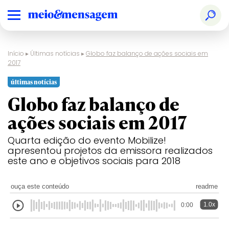
Início
▸
Últimas notícias
▸
Globo faz balanço de ações sociais em
2017
últimas notícias
Globo faz balanço de
ações sociais em 2017
Quarta edição do evento Mobilize!
apresentou projetos da emissora realizados
este ano e objetivos sociais para 2018
ouça este conteúdo
readme
1.0x
0:00