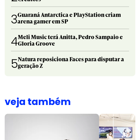
Guaraná Antarctica e PlayStation criam
3
arena gamer em SP
Meli Music terá Anitta, Pedro Sampaio e
4
Gloria Groove
Natura reposiciona Faces para disputar a
5
geração Z
veja também