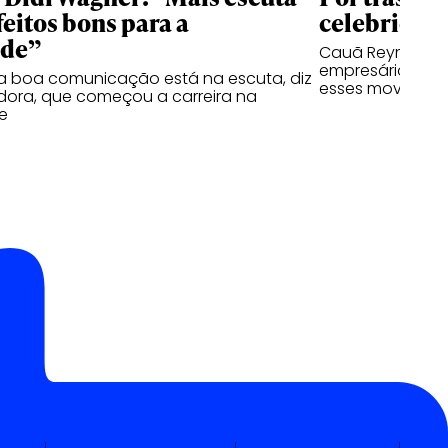
feitos bons para a
celebridad
ade”
Cauã Reymond re
empresário, já o
a boa comunicação está na escuta, diz
esses moviment
ora, que começou a carreira na
e