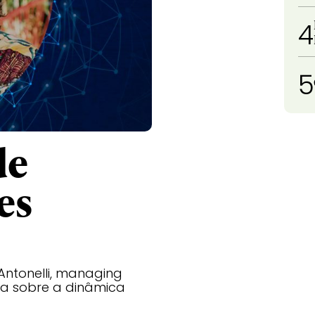
4
5
de
es
ntonelli, managing
la sobre a dinâmica