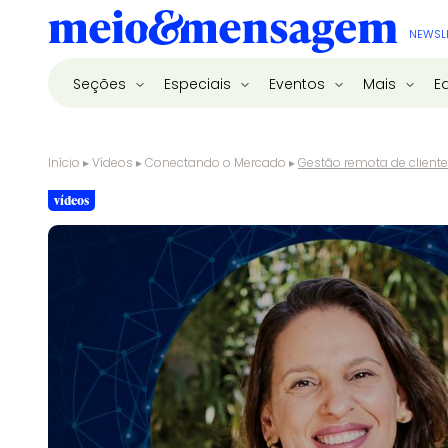
NEWSL
Seções
Especiais
Eventos
Mais
E
Início
▸
Vídeos
▸
Conectando o Mercado
▸
Gestão remota de cliente
vídeos