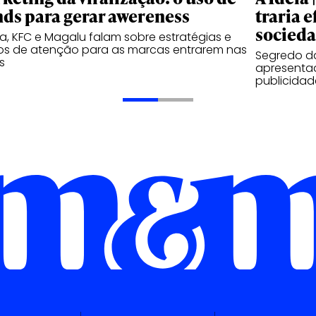
nds para gerar awereness
traria e
socied
, KFC e Magalu falam sobre estratégias e
os de atenção para as marcas entrarem nas
Segredo d
s
apresentad
publicidad