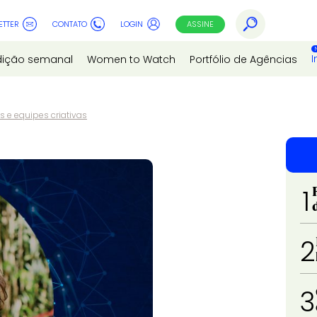
ETTER
CONTATO
LOGIN
ASSINE
I
dição semanal
Women to Watch
Portfólio de Agências
s e equipes criativas
1
2
3