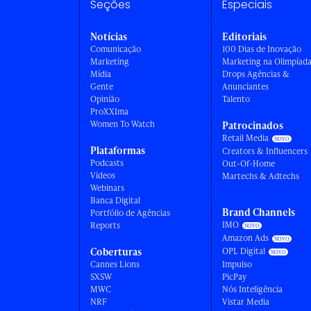
Seções
Especiais
Notícias
Editoriais
Comunicação
100 Dias de Inovação
Marketing
Marketing na Olimpíad
Mídia
Drops Agências &
Gente
Anunciantes
Opinião
Talento
ProXXIma
Women To Watch
Patrocinados
Retail Media
Plataformas
Creators & Influencers
Podcasts
Out-Of-Home
Vídeos
Martechs & Adtechs
Webinars
Banca Digital
Brand Channels
Portfólio de Agências
IMO
Reports
Amazon Ads
Coberturas
OPL Digital
Cannes Lions
Impulso
SXSW
PicPay
MWC
Nós Inteligência
NRF
Vistar Media