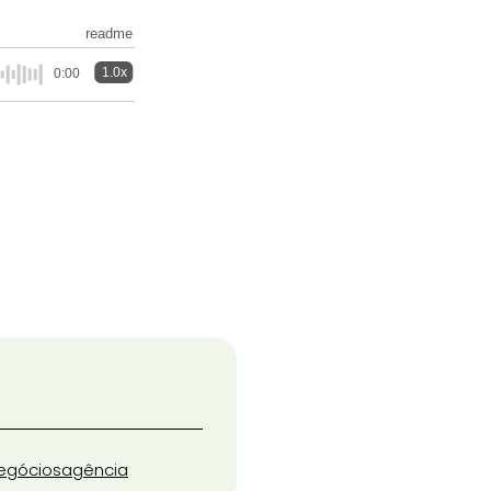
readme
1.0x
0:00
egócios
agência