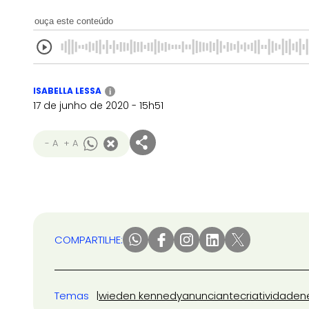
ouça este conteúdo
ISABELLA LESSA
i
17 de junho de 2020 - 15h51
- A
+ A
COMPARTILHE:
Temas
wieden kennedy
anunciante
criatividade
n