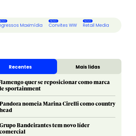
ngressos Maximídia
Convites WW
Retail Media
Recentes
Mais lidas
Flamengo quer se reposicionar como marca
de sportainment
Pandora nomeia Marina Cirelli como country
head
Grupo Bandeirantes tem novo líder
comercial