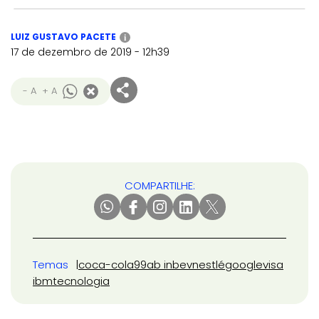
LUIZ GUSTAVO PACETE
i
17 de dezembro de 2019 - 12h39
- A
+ A
COMPARTILHE:
Temas
coca-cola
99
ab inbev
nestlé
google
visa
ibm
tecnologia