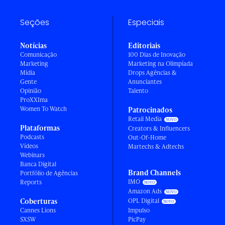
Seções
Especiais
Notícias
Editoriais
Comunicação
100 Dias de Inovação
Marketing
Marketing na Olimpíada
Mídia
Drops Agências &
Gente
Anunciantes
Opinião
Talento
ProXXIma
Women To Watch
Patrocinados
Retail Media
Plataformas
Creators & Influencers
Podcasts
Out-Of-Home
Vídeos
Martechs & Adtechs
Webinars
Banca Digital
Brand Channels
Portfólio de Agências
IMO
Reports
Amazon Ads
Coberturas
OPL Digital
Cannes Lions
Impulso
SXSW
PicPay