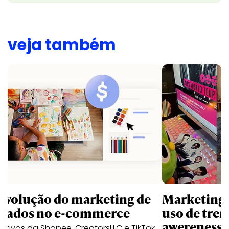
veja também
revolução do marketing de
Marketing d
iliados no e-commerce
uso de tren
awereness
utivos da Shopee, CreatorsLLC e TikTok