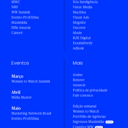
MWC
Nós Inteligência
NRF
Vistar Media
WW Summit
Machina
Evento ProXXIma
Viasat Ads
Maximídia
Magnite
Effie Awards
Uncover
Caboré
Mude
RZK Digital
DoubleVerify
Adlook
Eventos
Mais
Assine
Março
Renove
Women to Watch Summit
Anuncie
Política de privacidade
Abril
Fale conosco
Mídia Master
Edição semanal
Maio
Women to Watch
Marketing Network Brasil
Portfólio de Agências
Evento ProXXIma
Ingressos Maximídia
Convites WW