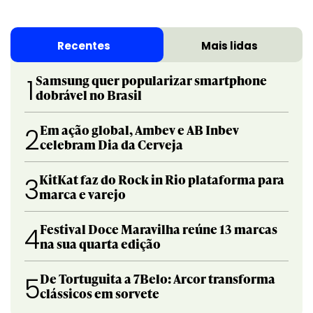
Recentes
Mais lidas
Samsung quer popularizar smartphone
1
dobrável no Brasil
Em ação global, Ambev e AB Inbev
2
celebram Dia da Cerveja
KitKat faz do Rock in Rio plataforma para
3
marca e varejo
Festival Doce Maravilha reúne 13 marcas
4
na sua quarta edição
De Tortuguita a 7Belo: Arcor transforma
5
clássicos em sorvete