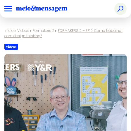
Início
▸
Vídeos
▸
Formakers 2
▸
FORMAKERS 2 – EP10: Como trabalhar
com design thinking?
vídeos