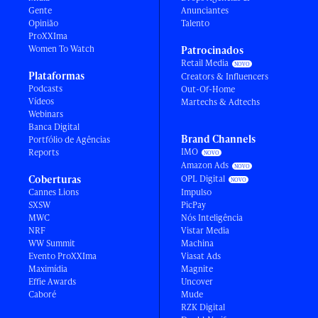
Gente
Anunciantes
Opinião
Talento
ProXXIma
Women To Watch
Patrocinados
Retail Media
Plataformas
Creators & Influencers
Podcasts
Out-Of-Home
Vídeos
Martechs & Adtechs
Webinars
Banca Digital
Brand Channels
Portfólio de Agências
IMO
Reports
Amazon Ads
Coberturas
OPL Digital
Cannes Lions
Impulso
SXSW
PicPay
MWC
Nós Inteligência
NRF
Vistar Media
WW Summit
Machina
Evento ProXXIma
Viasat Ads
Maximídia
Magnite
Effie Awards
Uncover
Caboré
Mude
RZK Digital