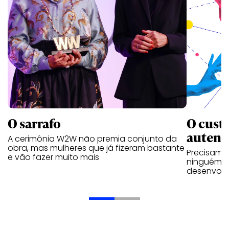
O custo
O sarrafo
autent
A cerimônia W2W não premia conjunto da
obra, mas mulheres que já fizeram bastante
Precisamo
e vão fazer muito mais
ninguém p
desenvolve