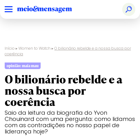
Início
▸
Women to Watch
▸
O bilionário rebelde e a nossa busca por
coerência
opinião: maia mau
O bilionário rebelde e a
nossa busca por
coerência
Saio da leitura da biografia do Yvon
Chouinard com uma pergunta: como lidamos
com as contradições no nosso papel de
liderança hoje?