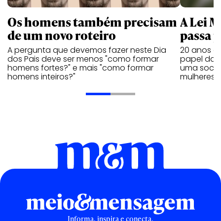
Os homens também precisam
A Lei 
de um novo roteiro
passa 
A pergunta que devemos fazer neste Dia
20 anos de
dos Pais deve ser menos "como formar
papel da 
homens fortes?" e mais "como formar
uma socie
homens inteiros?"
mulheres
Informa, inspira e conecta.