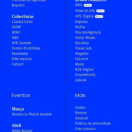
IMO
Reports
Amazon Ads
Coberturas
OPL Digital
Cannes Lions
Impulso
SXSW
PicPay
MWC
Nós Inteligência
NRF
Vistar Media
WW Summit
Machina
Evento ProXXIma
Viasat Ads
Maximídia
Magnite
Effie Awards
Uncover
Caboré
Mude
RZK Digital
DoubleVerify
Adlook
Eventos
Mais
Assine
Março
Renove
Women to Watch Summit
Anuncie
Política de privacidade
Abril
Fale conosco
Mídia Master