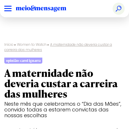
Início
▸
Women to Watch
▸
A maternidade não deveria custar a
carreira das mulheres
opinião: carol ignarra
A maternidade não
deveria custar a carreira
das mulheres
Neste mês que celebramos o “Dia das Mães”,
convido todas a estarem convictas das
nossas escolhas