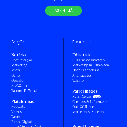
ASSINE JÁ
Seções
Especiais
Notícias
Editoriais
Comunicação
100 Dias de Inovação
Marketing
Marketing na Olimpíada
Mídia
Drops Agências &
Gente
Anunciantes
Opinião
Talento
ProXXIma
Women To Watch
Patrocinados
Retail Media
Plataformas
Creators & Influencers
Podcasts
Out-Of-Home
Vídeos
Martechs & Adtechs
Webinars
Banca Digital
Brand Channels
Portfólio de Agências