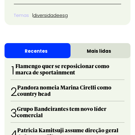
Temas
diversidade
esg
Recentes
Mais lidas
Flamengo quer se reposicionar como
1
marca de sportainment
Pandora nomeia Marina Cirelli como
2
country head
Grupo Bandeirantes tem novo líder
3
comercial
Patricia Kamitsuji assume direção geral
4