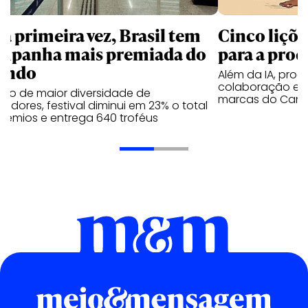
la primeira vez, Brasil tem
Cinco liçõ
mpanha mais premiada do
para a prod
undo
Além da IA, prod
colaboração e 
ano de maior diversidade de
marcas do Cann
edores, festival diminui em 23% o total
rêmios e entrega 640 troféus