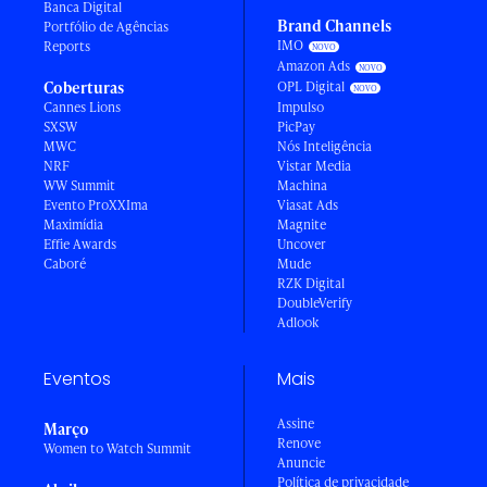
Banca Digital
Brand Channels
Portfólio de Agências
IMO
Reports
Amazon Ads
Coberturas
OPL Digital
Cannes Lions
Impulso
SXSW
PicPay
MWC
Nós Inteligência
NRF
Vistar Media
WW Summit
Machina
Evento ProXXIma
Viasat Ads
Maximídia
Magnite
Effie Awards
Uncover
Caboré
Mude
RZK Digital
DoubleVerify
Adlook
Eventos
Mais
Assine
Março
Renove
Women to Watch Summit
Anuncie
Política de privacidade