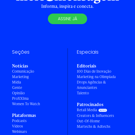
Informa, inspira e conecta.
ASSINE JÁ
Seções
Especiais
Notícias
Editoriais
Comunicação
100 Dias de Inovação
Marketing
Marketing na Olimpíada
Mídia
Drops Agências &
Gente
Anunciantes
Opinião
Talento
ProXXIma
Women To Watch
Patrocinados
Retail Media
Plataformas
Creators & Influencers
Podcasts
Out-Of-Home
Vídeos
Martechs & Adtechs
Webinars