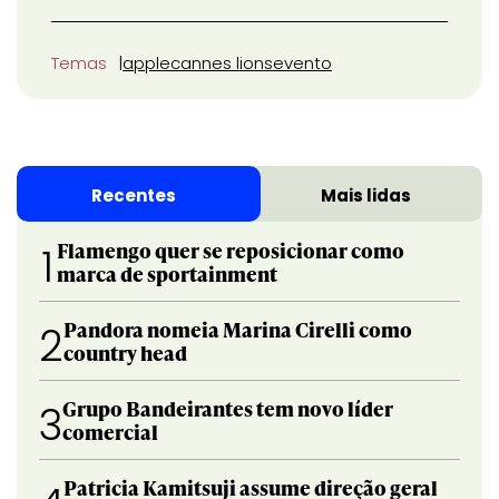
Temas
apple
cannes lions
evento
Recentes
Mais lidas
Flamengo quer se reposicionar como
1
marca de sportainment
Pandora nomeia Marina Cirelli como
2
country head
Grupo Bandeirantes tem novo líder
3
comercial
Patricia Kamitsuji assume direção geral