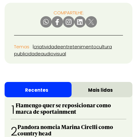
COMPARTILHE:
Temas
criatividade
entretenimento
cultura
publicidade
audiovisual
Recentes
Mais lidas
Flamengo quer se reposicionar como
1
marca de sportainment
Pandora nomeia Marina Cirelli como
2
country head