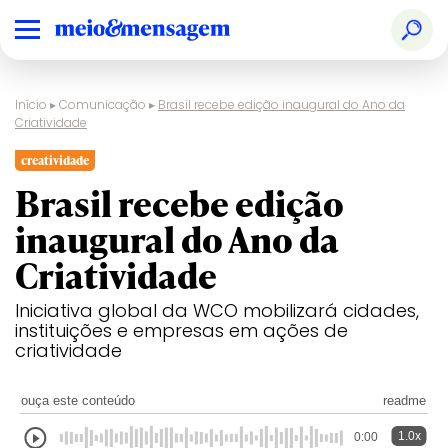
Início
▸
Comunicação
▸
Brasil recebe edição inaugural do Ano da
Criatividade
creatividade
Brasil recebe edição
inaugural do Ano da
Criatividade
Iniciativa global da WCO mobilizará cidades,
instituições e empresas em ações de
criatividade
ouça este conteúdo
readme
1.0x
0:00