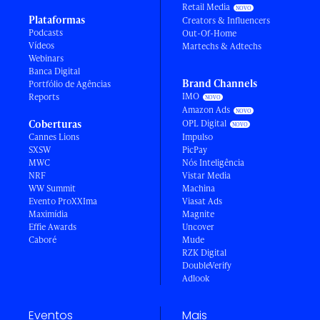
Retail Media
Plataformas
Creators & Influencers
Podcasts
Out-Of-Home
Vídeos
Martechs & Adtechs
Webinars
Banca Digital
Brand Channels
Portfólio de Agências
IMO
Reports
Amazon Ads
Coberturas
OPL Digital
Cannes Lions
Impulso
SXSW
PicPay
MWC
Nós Inteligência
NRF
Vistar Media
WW Summit
Machina
Evento ProXXIma
Viasat Ads
Maximídia
Magnite
Effie Awards
Uncover
Caboré
Mude
RZK Digital
DoubleVerify
Adlook
Eventos
Mais