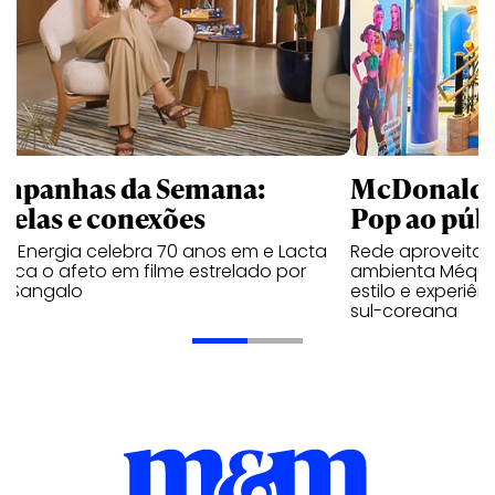
mpanhas da Semana:
McDonald’s 
trelas e conexões
Pop ao públ
a Energia celebra 70 anos em e Lacta
Rede aproveita
aca o afeto em filme estrelado por
ambienta Méqui 
te Sangalo
estilo e experiên
sul-coreana