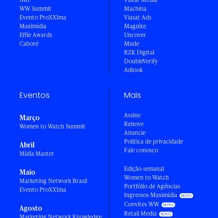
WW Summit
Machina
Evento ProXXIma
Viasat Ads
Maximídia
Magnite
Effie Awards
Uncover
Caboré
Mude
RZK Digital
DoubleVerify
Adlook
Eventos
Mais
Assine
Março
Renove
Women to Watch Summit
Anuncie
Política de privacidade
Abril
Fale conosco
Mídia Master
Edição semanal
Maio
Women to Watch
Marketing Network Brasil
Portfólio de Agências
Evento ProXXIma
Ingressos Maximídia
Convites WW
Agosto
Retail Media
Marketing Network Knowledge