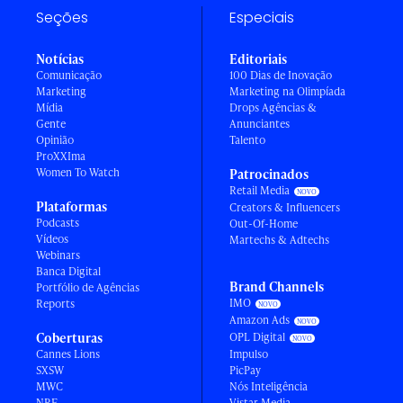
Seções
Especiais
Notícias
Editoriais
Comunicação
100 Dias de Inovação
Marketing
Marketing na Olimpíada
Mídia
Drops Agências &
Gente
Anunciantes
Opinião
Talento
ProXXIma
Women To Watch
Patrocinados
Retail Media
Plataformas
Creators & Influencers
Podcasts
Out-Of-Home
Vídeos
Martechs & Adtechs
Webinars
Banca Digital
Brand Channels
Portfólio de Agências
IMO
Reports
Amazon Ads
Coberturas
OPL Digital
Cannes Lions
Impulso
SXSW
PicPay
MWC
Nós Inteligência
NRF
Vistar Media