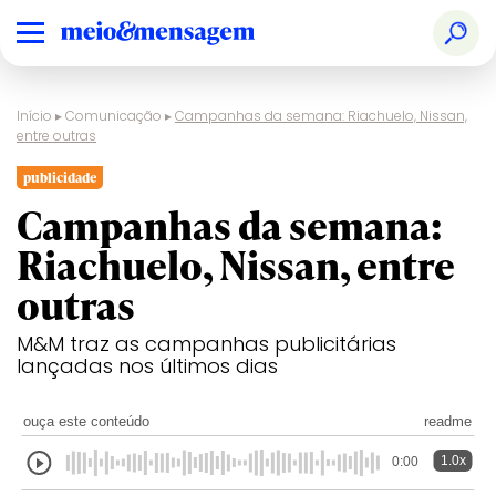
Início
▸
Comunicação
▸
Campanhas da semana: Riachuelo, Nissan,
entre outras
publicidade
Campanhas da semana:
Riachuelo, Nissan, entre
outras
M&M traz as campanhas publicitárias
lançadas nos últimos dias
ouça este conteúdo
readme
1.0x
0:00