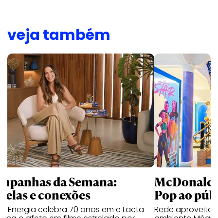
veja também
mpanhas da Semana:
McDonald’s 
trelas e conexões
Pop ao públ
a Energia celebra 70 anos em e Lacta
Rede aproveita