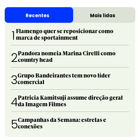
Recentes
Mais lidas
Flamengo quer se reposicionar como
1
marca de sportainment
Pandora nomeia Marina Cirelli como
2
country head
Grupo Bandeirantes tem novo líder
3
comercial
Patricia Kamitsuji assume direção geral
4
da Imagem Filmes
Campanhas da Semana: estrelas e
5
conexões