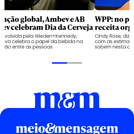
 ação global, Ambev e AB
WPP: no pr
bev celebram Dia da Cerveja
receita org
envolvida pela Wieden+Kennedy,
Cindy Rose, diz 
iativa celebra o papel da bebida na
com as estimati
exão entre as pessoas
sobem nesta qui