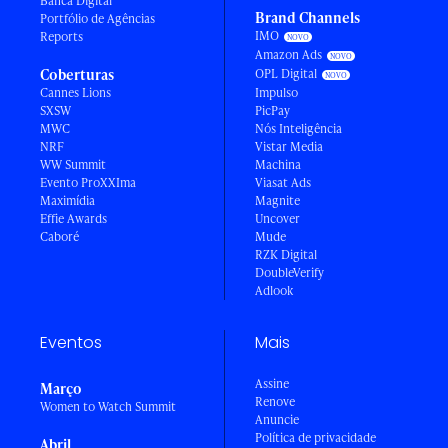
Banca Digital
Brand Channels
Portfólio de Agências
IMO
Reports
Amazon Ads
Coberturas
OPL Digital
Cannes Lions
Impulso
SXSW
PicPay
MWC
Nós Inteligência
NRF
Vistar Media
WW Summit
Machina
Evento ProXXIma
Viasat Ads
Maximídia
Magnite
Effie Awards
Uncover
Caboré
Mude
RZK Digital
DoubleVerify
Adlook
Eventos
Mais
Assine
Março
Renove
Women to Watch Summit
Anuncie
Política de privacidade
Abril