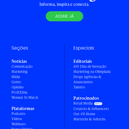
Informa, inspira e conecta.
ASSINE JÁ
Seções
Especiais
Notícias
Editoriais
Comunicação
100 Dias de Inovação
Marketing
Marketing na Olimpíada
Mídia
Drops Agências &
Gente
Anunciantes
Opinião
Talento
ProXXIma
Women To Watch
Patrocinados
Retail Media
Plataformas
Creators & Influencers
Podcasts
Out-Of-Home
Vídeos
Martechs & Adtechs
Webinars