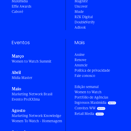
Maximídia
Magnite
Effie Awards
Uncover
Caboré
Mude
RZK Digital
DoubleVerify
Adlook
Eventos
Mais
Assine
Março
Renove
Women to Watch Summit
Anuncie
Política de privacidade
Abril
Fale conosco
Mídia Master
Edição semanal
Maio
Women to Watch
Marketing Network Brasil
Portfólio de Agências
Evento ProXXIma
Ingressos Maximídia
Convites WW
Agosto
Retail Media
Marketing Network Knowledge
Women To Watch - Homenagem