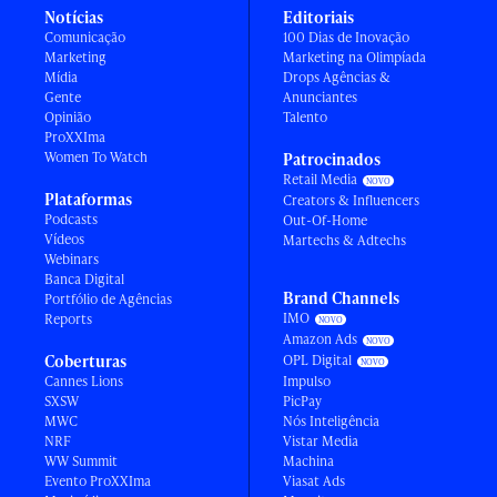
Notícias
Editoriais
Comunicação
100 Dias de Inovação
Marketing
Marketing na Olimpíada
Mídia
Drops Agências &
Gente
Anunciantes
Opinião
Talento
ProXXIma
Women To Watch
Patrocinados
Retail Media
Plataformas
Creators & Influencers
Podcasts
Out-Of-Home
Vídeos
Martechs & Adtechs
Webinars
Banca Digital
Brand Channels
Portfólio de Agências
IMO
Reports
Amazon Ads
Coberturas
OPL Digital
Cannes Lions
Impulso
SXSW
PicPay
MWC
Nós Inteligência
NRF
Vistar Media
WW Summit
Machina
Evento ProXXIma
Viasat Ads