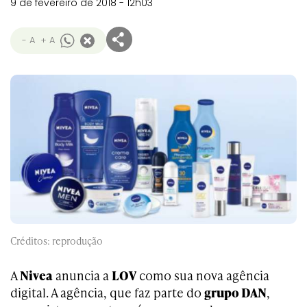
9 de fevereiro de 2018 - 12h03
- A
+ A
Créditos: reprodução
A
Nivea
anuncia a
LOV
como sua nova agência
digital. A agência, que faz parte do
grupo DAN
,