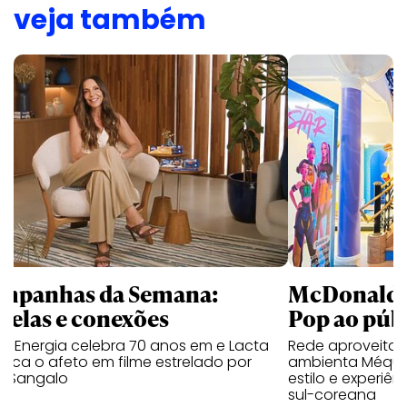
veja também
mpanhas da Semana:
McDonald’s 
trelas e conexões
Pop ao públ
a Energia celebra 70 anos em e Lacta
Rede aproveita
aca o afeto em filme estrelado por
ambienta Méqui 
te Sangalo
estilo e experiên
sul-coreana