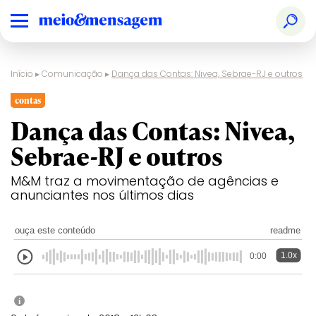
Início
▸
Comunicação
▸
Dança das Contas: Nivea, Sebrae-RJ e outros
contas
Dança das Contas: Nivea,
Sebrae-RJ e outros
M&M traz a movimentação de agências e
anunciantes nos últimos dias
ouça este conteúdo
readme
1.0x
0:00
i