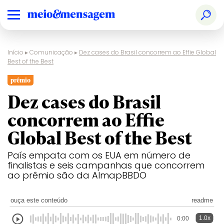
Início
▸
Comunicação
▸
Dez cases do Brasil concorrem ao Effie Global
Best of the Best
prêmio
Dez cases do Brasil
concorrem ao Effie
Global Best of the Best
País empata com os EUA em número de
finalistas e seis campanhas que concorrem
ao prêmio são da AlmapBBDO
ouça este conteúdo
readme
1.0x
0:00