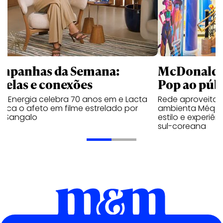
mpanhas da Semana:
McDonald’s 
trelas e conexões
Pop ao públ
a Energia celebra 70 anos em e Lacta
Rede aproveita
aca o afeto em filme estrelado por
ambienta Méqui 
te Sangalo
estilo e experiên
sul-coreana