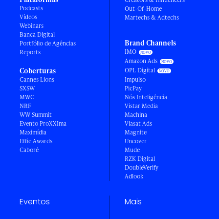
Podcasts
Out-Of-Home
Vídeos
Martechs & Adtechs
Webinars
Banca Digital
Brand Channels
Portfólio de Agências
IMO
Reports
Amazon Ads
Coberturas
OPL Digital
Cannes Lions
Impulso
SXSW
PicPay
MWC
Nós Inteligência
NRF
Vistar Media
WW Summit
Machina
Evento ProXXIma
Viasat Ads
Maximídia
Magnite
Effie Awards
Uncover
Caboré
Mude
RZK Digital
DoubleVerify
Adlook
Eventos
Mais