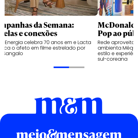
mpanhas da Semana:
McDonald’s 
trelas e conexões
Pop ao públ
a Energia celebra 70 anos em e Lacta
Rede aproveita
aca o afeto em filme estrelado por
ambienta Méqui 
te Sangalo
estilo e experiên
sul-coreana