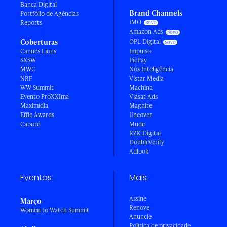
Banca Digital
Brand Channels
Portfólio de Agências
IMO
Reports
Amazon Ads
Coberturas
OPL Digital
Cannes Lions
Impulso
SXSW
PicPay
MWC
Nós Inteligência
NRF
Vistar Media
WW Summit
Machina
Evento ProXXIma
Viasat Ads
Maximídia
Magnite
Effie Awards
Uncover
Caboré
Mude
RZK Digital
DoubleVerify
Adlook
Eventos
Mais
Assine
Março
Renove
Women to Watch Summit
Anuncie
Política de privacidade