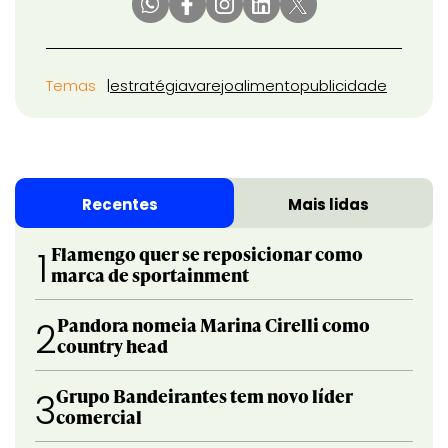
Temas
estratégia
varejo
alimento
publicidade
Recentes
Mais lidas
Flamengo quer se reposicionar como
1
marca de sportainment
Pandora nomeia Marina Cirelli como
2
country head
Grupo Bandeirantes tem novo líder
3
comercial