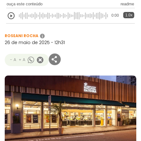
ouça este conteúdo
readme
1.0x
0:00
ROSEANI ROCHA
i
26 de maio de 2025 - 12h31
- A
+ A