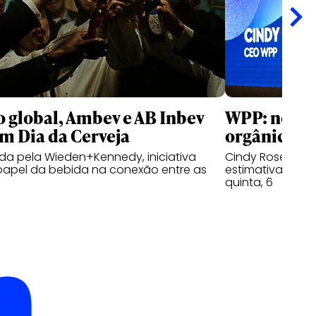
 global, Ambev e AB Inbev
WPP: no pri
m Dia da Cerveja
orgânica re
da pela Wieden+Kennedy, iniciativa
Cindy Rose, diz 
papel da bebida na conexão entre as
estimativas e a
quinta, 6