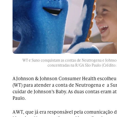
WT e Suno conquistam as contas de Neutrogena e Johnson
concentradas na R/GA São Paulo (Crédito:
A Johnson & Johnson Consumer Health escolh
(WT) para atender a conta de Neutrogena e a Su
cuidar de Johnson’s Baby. As duas contas eram a
Paulo.
A WT, que já era responsável pela comunicação d