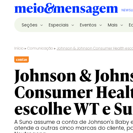
NEWSL
Seções
Especiais
Eventos
Mais
E
Início
▸
Comunicação
▸
Johnson & Johnson Consumer Health esco
contas
Johnson & John
Consumer Heal
escolhe WT e S
A Suno assume a conta de Johnson's Baby 
atende a outras cinco marcas do cliente, p