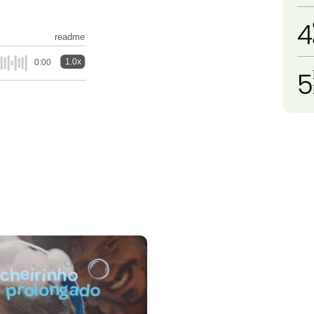
4
readme
1.0x
0:00
5