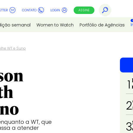
ETTER
CONTATO
LOGIN
ASSINE
I
dição semanal
Women to Watch
Portfólio de Agências
lhe WT e Suno
son
1
th
uno
2
enquanto a WT, que
3
assa a atender