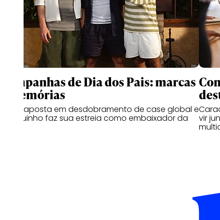
Campanhas de Dia dos Pais: marcas
Com
e memórias
des
Coca aposta em desdobramento de case global e
Carac
Thiaguinho faz sua estreia como embaixador da
vir j
Hering
multi