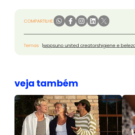
COMPARTILHE:
Temas
wpp
suno united creators
higiene e belez
veja também