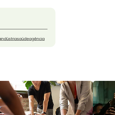
a
indústria
saúde
agência