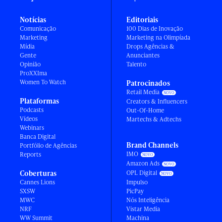
Notícias
Editoriais
Comunicação
100 Dias de Inovação
Marketing
Marketing na Olimpíada
Mídia
Drops Agências &
Gente
Anunciantes
Opinião
Talento
ProXXIma
Women To Watch
Patrocinados
Retail Media
Plataformas
Creators & Influencers
Podcasts
Out-Of-Home
Vídeos
Martechs & Adtechs
Webinars
Banca Digital
Brand Channels
Portfólio de Agências
IMO
Reports
Amazon Ads
Coberturas
OPL Digital
Cannes Lions
Impulso
SXSW
PicPay
MWC
Nós Inteligência
NRF
Vistar Media
WW Summit
Machina