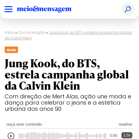
Início
▸
Comunicação
▸
Jung Kook, do BTS, estrela campanha global
da Calvin Klein
moda
Jung Kook, do BTS,
estrela campanha global
da Calvin Klein
Com direção de Mert Alas, ação une moda e
dança para celebrar o jeans e a estética
urbana dos anos 90
ouça este conteúdo
readme
1.0x
0:00