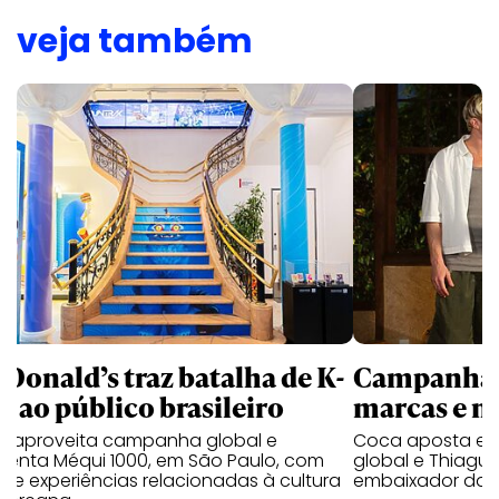
veja também
Donald’s traz batalha de K-
Campanhas 
p ao público brasileiro
marcas e 
e aproveita campanha global e
Coca aposta e
ienta Méqui 1000, em São Paulo, com
global e Thiagui
lo e experiências relacionadas à cultura
embaixador da H