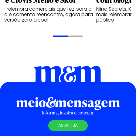
tor relembra comerciais que fez para a
Niina Secrets, Kar
veja e comenta reencontro, agora para
mais relembram 
ar versão zero álcool
público
Informa, inspira e conecta.
ASSINE JÁ