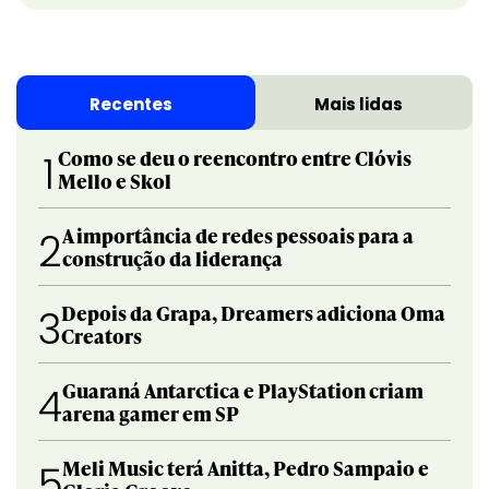
Recentes
Mais lidas
Como se deu o reencontro entre Clóvis
1
Mello e Skol
A importância de redes pessoais para a
2
construção da liderança
Depois da Grapa, Dreamers adiciona Oma
3
Creators
Guaraná Antarctica e PlayStation criam
4
arena gamer em SP
Meli Music terá Anitta, Pedro Sampaio e
5