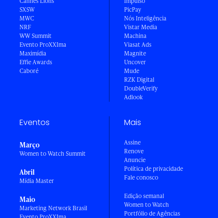
Cannes Lions
Impulso
SXSW
PicPay
MWC
Nós Inteligência
NRF
Vistar Media
WW Summit
Machina
Evento ProXXIma
Viasat Ads
Maximídia
Magnite
Effie Awards
Uncover
Caboré
Mude
RZK Digital
DoubleVerify
Adlook
Eventos
Mais
Assine
Março
Renove
Women to Watch Summit
Anuncie
Política de privacidade
Abril
Fale conosco
Mídia Master
Edição semanal
Maio
Women to Watch
Marketing Network Brasil
Portfólio de Agências
Evento ProXXIma