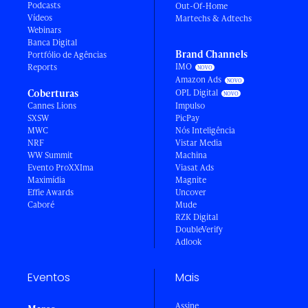
Podcasts
Out-Of-Home
Vídeos
Martechs & Adtechs
Webinars
Banca Digital
Brand Channels
Portfólio de Agências
IMO
Reports
Amazon Ads
Coberturas
OPL Digital
Cannes Lions
Impulso
SXSW
PicPay
MWC
Nós Inteligência
NRF
Vistar Media
WW Summit
Machina
Evento ProXXIma
Viasat Ads
Maximídia
Magnite
Effie Awards
Uncover
Caboré
Mude
RZK Digital
DoubleVerify
Adlook
Eventos
Mais
Assine