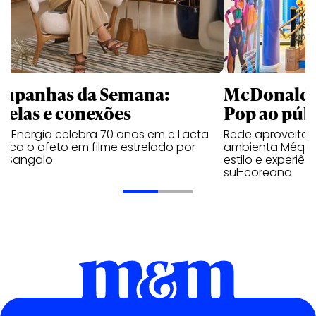
mpanhas da Semana:
McDonald’s 
trelas e conexões
Pop ao públ
a Energia celebra 70 anos em e Lacta
Rede aproveita
aca o afeto em filme estrelado por
ambienta Méqui 
te Sangalo
estilo e experiên
sul-coreana