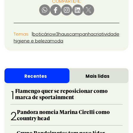
COMPARTILHE:
Temas
boticário
w3haus
campanha
criatividade
higiene e beleza
moda
Recentes
Mais lidas
Flamengo quer se reposicionar como
1
marca de sportainment
Pandora nomeia Marina Cirelli como
2
country head
Grupo Bandeirantes tem novo líder