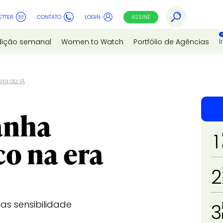
ETTER
CONTATO
LOGIN
ASSINE
I
dição semanal
Women to Watch
Portfólio de Agências
era da IA
anha
1
co na era
2
as sensibilidade
3