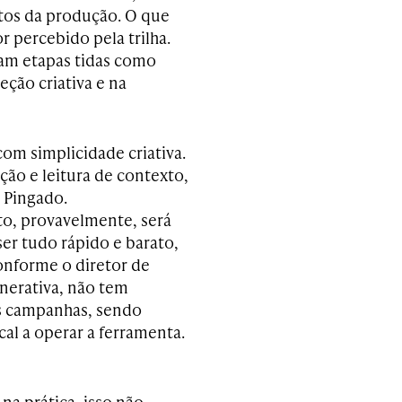
tos da produção. O que
r percebido pela trilha.
nam etapas tidas como
reção criativa e na
com simplicidade criativa.
ão e leitura de contexto,
a Pingado.
to, provavelmente, será
er tudo rápido e barato,
onforme o diretor de
enerativa, não tem
s campanhas, sendo
al a operar a ferramenta.
na prática, isso não