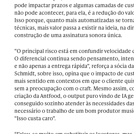
pode impactar prazos e algumas camadas de cus
não pode acontecer, para ela, é a redução do valo
Isso porque, quanto mais automatizadas se tor
técnicas, mais valor passa a existir na ideia, na di
construção de uma assinatura sonora única.
“O principal risco está em confundir velocidade 
O diferencial continua sendo pensamento, intenç
e não apenas a entrega rápida”, reforça a sócia d
Schmidt, sobre isso, opina que o impacto de cus
mais sentido em contextos em que o cliente quis
sem a preocupação com o craft. Mesmo assim, c
criação da Antfood, o output puro vindo de IA g
conseguido sozinho atender às necessidades da
necessário o trabalho de um bom produtor music
“Isso custa caro”.
“Falou-se muito em substituir os locutores, mas, 