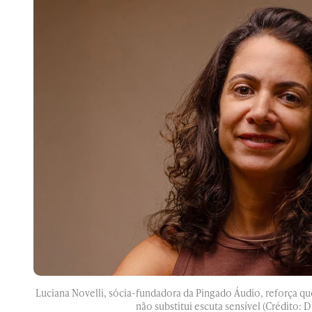
Luciana Novelli, sócia-fundadora da Pingado Áudio, reforça que
não substitui escuta sensível (Crédito: 