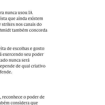
ra nunca usou IA
ista que ainda existem
e strikes nos canais do
Schmidt também concorda
ita de escolhas e gosto
stá exercendo seu poder
tado nunca será
depende de qual criativo
efende.
te, reconhece o poder de
também considera que