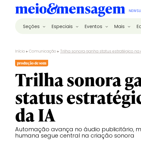
NEWSL
Seções
Especiais
Eventos
Mais
E
Início
▸
Comunicação
▸
Trilha sonora ganha status estratégico na 
produção de som
Trilha sonora g
status estratégi
da IA
Automação avança no áudio publicitário, m
humana segue central na criação sonora