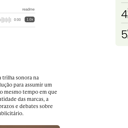
4
readme
1.0x
0:00
5
 trilha sonora na
dução para assumir um
. Ao mesmo tempo em que
tidade das marcas, a
, prazos e debates sobre
blicitário.