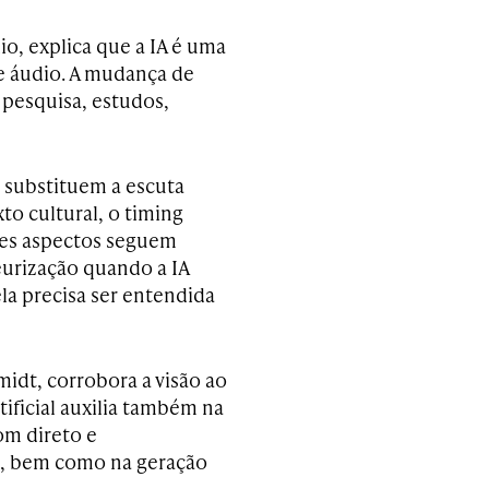
o, explica que a IA é uma
de áudio. A mudança de
 pesquisa, estudos,
o substituem a escuta
to cultural, o timing
sses aspectos seguem
urização quando a IA
ela precisa ser entendida
midt, corrobora a visão ao
rtificial auxilia também na
om direto e
as, bem como na geração