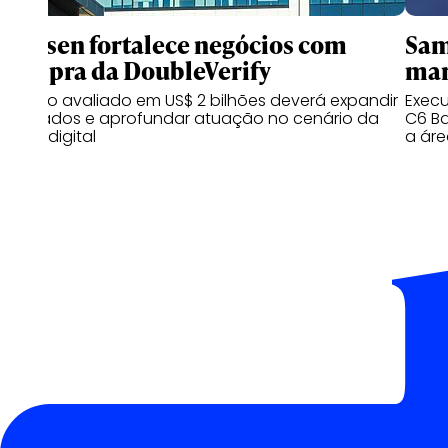
Nielsen fortalece negócios com
Sam
compra da DoubleVerify
mar
Acordo avaliado em US$ 2 bilhões deverá expandir
Exec
mercados e aprofundar atuação no cenário da
C6 Ba
mídia digital
a ár