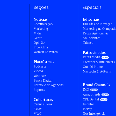
Seções
Especiais
Notícias
Editoriais
Comunicação
100 Dias de Inovação
Marketing
Marketing na Olimpíad
Mídia
Drops Agências &
Gente
Anunciantes
Opinião
Talento
ProXXIma
Women To Watch
Patrocinados
Retail Media
Plataformas
Creators & Influencers
Podcasts
Out-Of-Home
Vídeos
Martechs & Adtechs
Webinars
Banca Digital
Brand Channels
Portfólio de Agências
IMO
Reports
Amazon Ads
Coberturas
OPL Digital
Cannes Lions
Impulso
SXSW
PicPay
MWC
Nós Inteligência