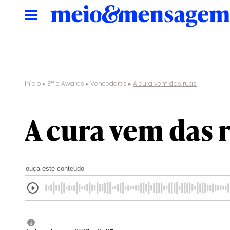
Início
▸
Effie Awards
▸
Vencedores
▸
A cura vem das ruas
A cura vem das 
ouça este conteúdo
i