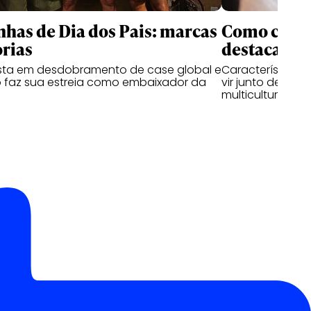
as de Dia dos Pais: marcas
Como criati
rias
destacam n
ta em desdobramento de case global e
Características
 faz sua estreia como embaixador da
vir junto de hab
multiculturais