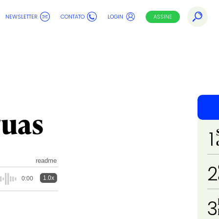
NEWSLETTER
CONTATO
LOGIN
ASSINE
ruas
1
readme
2
1.0x
0:00
3