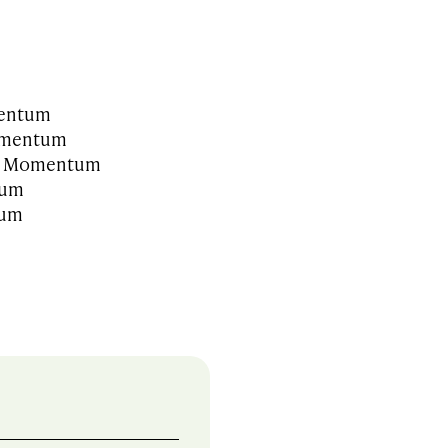
mentum
omentum
ar, Momentum
tum
tum