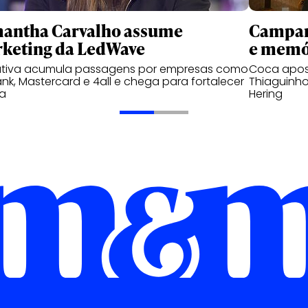
antha Carvalho assume
Campanh
keting da LedWave
e memó
utiva acumula passagens por empresas como
Coca apos
nk, Mastercard e 4all e chega para fortalecer
Thiaguinho
ea
Hering