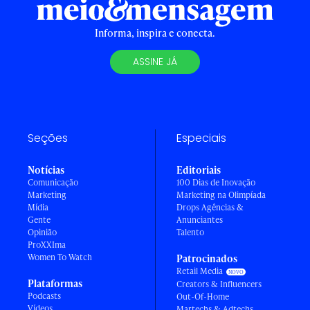
Informa, inspira e conecta.
ASSINE JÁ
Seções
Especiais
Notícias
Editoriais
Comunicação
100 Dias de Inovação
Marketing
Marketing na Olimpíada
Mídia
Drops Agências &
Gente
Anunciantes
Opinião
Talento
ProXXIma
Women To Watch
Patrocinados
Retail Media
Plataformas
Creators & Influencers
Podcasts
Out-Of-Home
Vídeos
Martechs & Adtechs