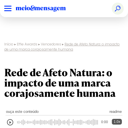
Início
▸
Effie Awards
▸
Vencedores
▸
Rede de Afeto Natura: o impacto
de uma marca corajosamente humana
Rede de Afeto Natura: o
impacto de uma marca
corajosamente humana
ouça este conteúdo
readme
1.0x
0:00