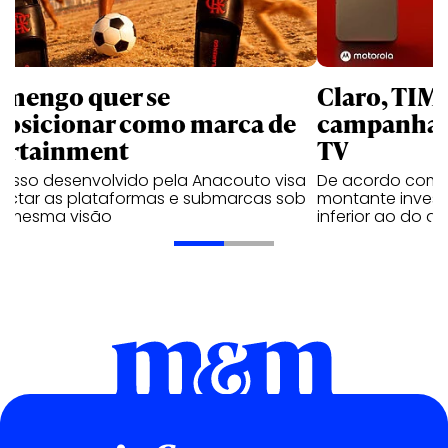
amengo quer se
Claro, TIM
posicionar como marca de
campanhas 
ortainment
TV
cesso desenvolvido pela Anacouto visa
De acordo com 
ectar as plataformas e submarcas sob
montante invest
 mesma visão
inferior ao do 