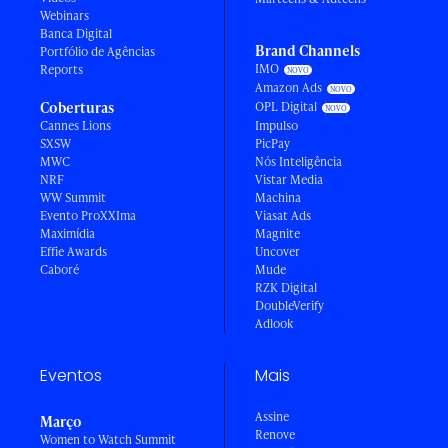
Webinars
Banca Digital
Brand Channels
Portfólio de Agências
IMO
Reports
Amazon Ads
Coberturas
OPL Digital
Cannes Lions
Impulso
SXSW
PicPay
MWC
Nós Inteligência
NRF
Vistar Media
WW Summit
Machina
Evento ProXXIma
Viasat Ads
Maximídia
Magnite
Effie Awards
Uncover
Caboré
Mude
RZK Digital
DoubleVerify
Adlook
Eventos
Mais
Assine
Março
Renove
Women to Watch Summit