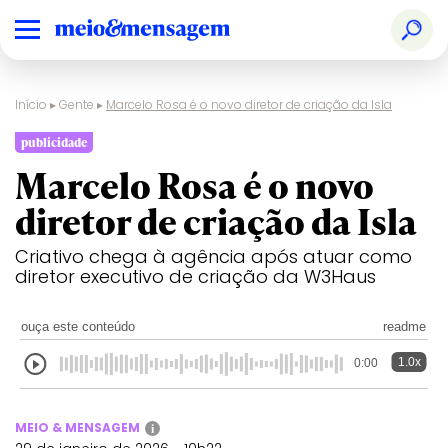
Início
▸
Gente
▸
Marcelo Rosa é o novo diretor de criação da Isla
publicidade
Marcelo Rosa é o novo
diretor de criação da Isla
Criativo chega à agência após atuar como
diretor executivo de criação da W3Haus
ouça este conteúdo
readme
1.0x
0:00
MEIO & MENSAGEM
i