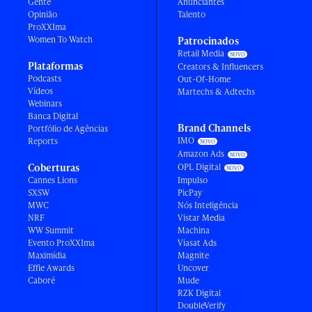
Gente
Anunciantes
Opinião
Talento
ProXXIma
Women To Watch
Patrocinados
Retail Media
Plataformas
Creators & Influencers
Podcasts
Out-Of-Home
Vídeos
Martechs & Adtechs
Webinars
Banca Digital
Brand Channels
Portfólio de Agências
IMO
Reports
Amazon Ads
Coberturas
OPL Digital
Cannes Lions
Impulso
SXSW
PicPay
MWC
Nós Inteligência
NRF
Vistar Media
WW Summit
Machina
Evento ProXXIma
Viasat Ads
Maximídia
Magnite
Effie Awards
Uncover
Caboré
Mude
RZK Digital
DoubleVerify