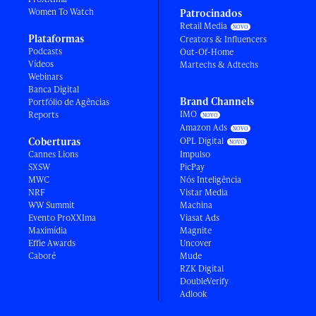
Women To Watch
Patrocinados
Retail Media
Plataformas
Creators & Influencers
Podcasts
Out-Of-Home
Vídeos
Martechs & Adtechs
Webinars
Banca Digital
Brand Channels
Portfólio de Agências
IMO
Reports
Amazon Ads
Coberturas
OPL Digital
Cannes Lions
Impulso
SXSW
PicPay
MWC
Nós Inteligência
NRF
Vistar Media
WW Summit
Machina
Evento ProXXIma
Viasat Ads
Maximídia
Magnite
Effie Awards
Uncover
Caboré
Mude
RZK Digital
DoubleVerify
Adlook