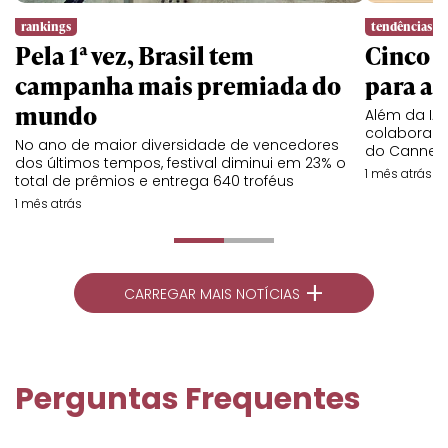
rankings
tendências
Pela 1ª vez, Brasil tem
Cinco l
campanha mais premiada do
para a 
mundo
Além da IA,
colaboraç
No ano de maior diversidade de vencedores
do Cannes 
dos últimos tempos, festival diminui em 23% o
1 mês atrás
total de prêmios e entrega 640 troféus
1 mês atrás
+
CARREGAR MAIS NOTÍCIAS
Perguntas Frequentes