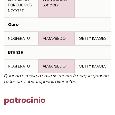
Transformation
Goals
FOR BJÖRK’S
London
Creative
Creative Brand
Entertainment
Entertainment
Media
Innovation
Titanium
NOTGET
Commerce
for Music
Creative
Entertainment
Luxury
Creative Data
Business
Entertainment
for Gaming
Outdoor
Ouro
Transformation
for Sport
Creative
Creative
Film
Entertainment
Pharma
Media
NOSFERATU
ALMAPBBDO
GETTY IMAGES
Effectiveness
Commerce
for Music
Creative
Creative Data
Film Craft
Entertainment
PR
Outdoor
Bronze
Strategy
for Sport
NOSFERATU
ALMAPBBDO
GETTY IMAGES
Quando o mesmo case se repete é porque ganhou
Leões em subcategorias diferentes
patrocínio